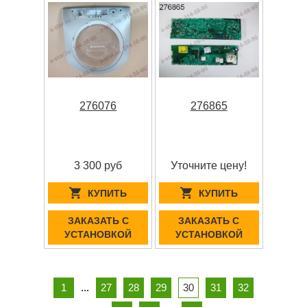
276076
276865
3 300 руб
Уточните цену!
КУПИТЬ
КУПИТЬ
ЗАКАЗАТЬ С
ЗАКАЗАТЬ С
УСТАНОВКОЙ
УСТАНОВКОЙ
1
...
27
28
29
30
31
32