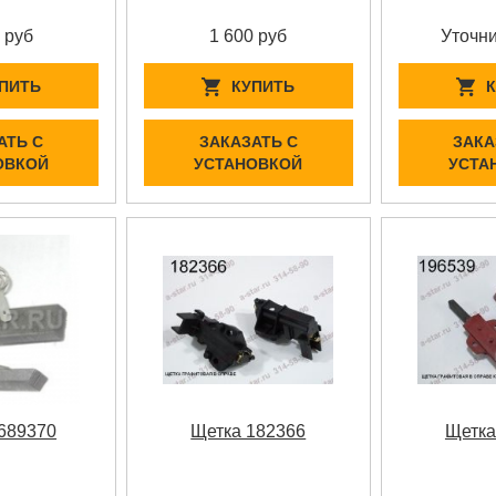
 руб
1 600 руб
Уточни
ПИТЬ
КУПИТЬ
АТЬ С
ЗАКАЗАТЬ С
ЗАКА
ОВКОЙ
УСТАНОВКОЙ
УСТА
689370
Щетка 182366
Щетка