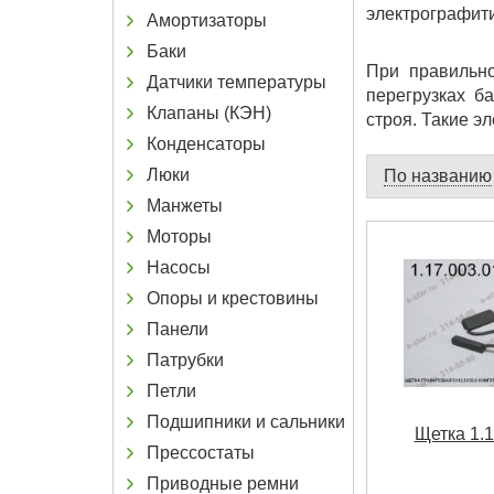
электрографит
Амортизаторы
Баки
При правильно
Датчики температуры
перегрузках б
Клапаны (КЭН)
строя. Такие э
Конденсаторы
Люки
По названию
Манжеты
Моторы
Насосы
Опоры и крестовины
Панели
Патрубки
Петли
Подшипники и сальники
Щетка 1.1
Прессостаты
Приводные ремни