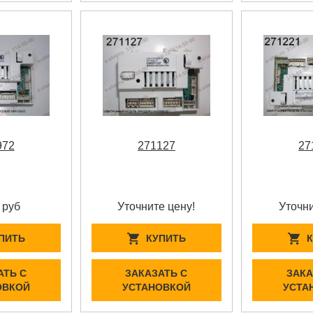
972
271127
27
 руб
Уточните цену!
Уточни
ПИТЬ
КУПИТЬ
АТЬ С
ЗАКАЗАТЬ С
ЗАКА
ОВКОЙ
УСТАНОВКОЙ
УСТА