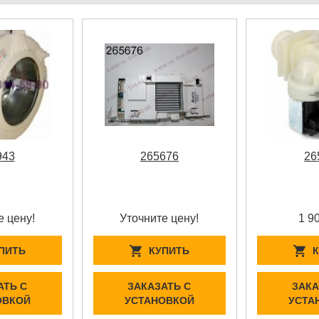
943
265676
26
е цену!
Уточните цену!
1 9
ПИТЬ
КУПИТЬ
АТЬ С
ЗАКАЗАТЬ С
ЗАКА
ОВКОЙ
УСТАНОВКОЙ
УСТА