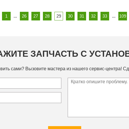
1
...
26
27
28
29
30
31
32
33
...
109
АЖИТЕ ЗАПЧАСТЬ С УСТАНО
вить сами? Вызовите мастера из нашего сервис-центра! Сд