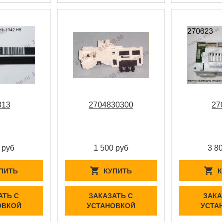
313
2704830300
27
 руб
1 500 руб
3 8
ПИТЬ
КУПИТЬ
АТЬ С
ЗАКАЗАТЬ С
ЗАКА
ОВКОЙ
УСТАНОВКОЙ
УСТА