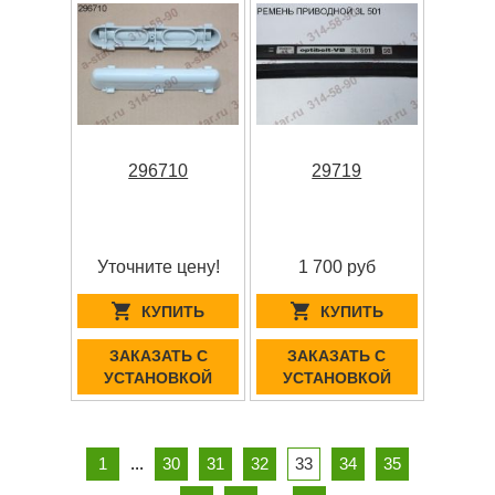
296710
29719
Уточните цену!
1 700 руб
КУПИТЬ
КУПИТЬ
ЗАКАЗАТЬ С
ЗАКАЗАТЬ С
УСТАНОВКОЙ
УСТАНОВКОЙ
1
...
30
31
32
33
34
35