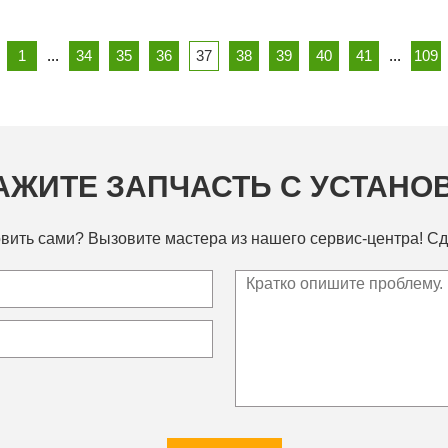
1
...
34
35
36
37
38
39
40
41
...
109
АЖИТЕ ЗАПЧАСТЬ С УСТАНО
вить сами? Вызовите мастера из нашего сервис-центра! Сд