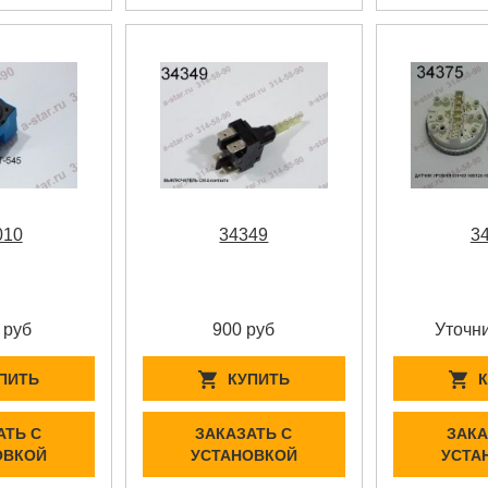
010
34349
3
 руб
900 руб
Уточни
ПИТЬ
КУПИТЬ
АТЬ С
ЗАКАЗАТЬ С
ЗАКА
ОВКОЙ
УСТАНОВКОЙ
УСТА