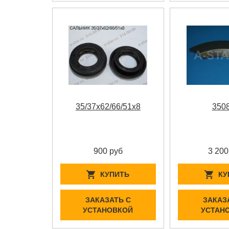
35/37x62/66/51x8
350
900 руб
3 200
КУПИТЬ
КУ
ЗАКАЗАТЬ С
ЗАКАЗ
УСТАНОВКОЙ
УСТАН