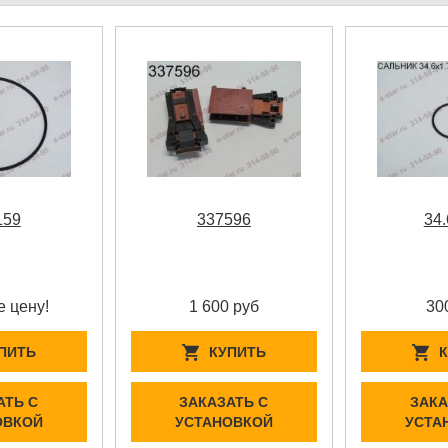
159
337596
34.
е цену!
1 600 руб
30
ПИТЬ
КУПИТЬ
АТЬ С
ЗАКАЗАТЬ С
ЗАКА
ОВКОЙ
УСТАНОВКОЙ
УСТА