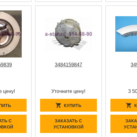
59839
3484159847
34
е цену!
Уточните цену!
3 5
ПИТЬ
КУПИТЬ
АТЬ С
ЗАКАЗАТЬ С
ЗАКА
ОВКОЙ
УСТАНОВКОЙ
УСТА