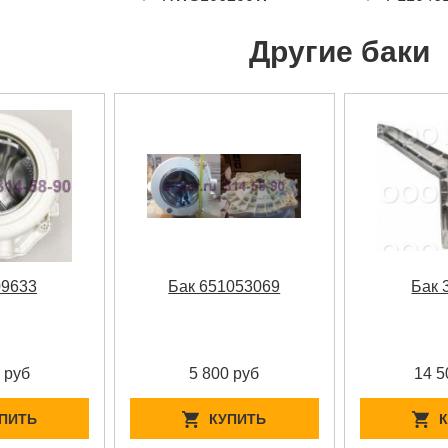
Другие баки
09633
Бак 651053069
Бак 
 руб
5 800 руб
14 5
ПИТЬ
КУПИТЬ