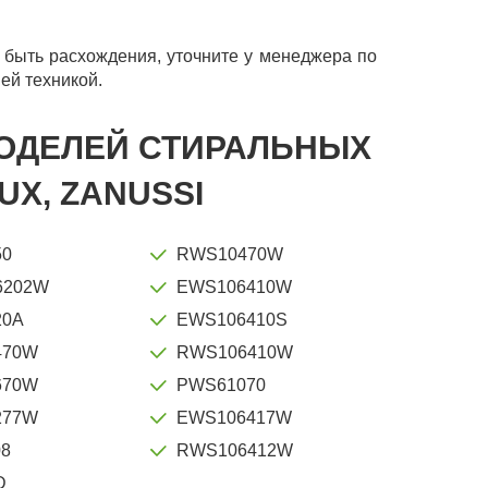
быть расхождения, уточните у менеджера по
ей техникой.
 МОДЕЛЕЙ СТИРАЛЬНЫХ
X, ZANUSSI
50
RWS10470W
6202W
EWS106410W
20A
EWS106410S
470W
RWS106410W
670W
PWS61070
277W
EWS106417W
8
RWS106412W
D