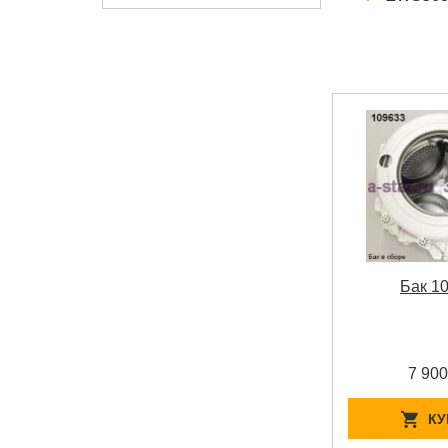
Бак 1
7 900
КУ