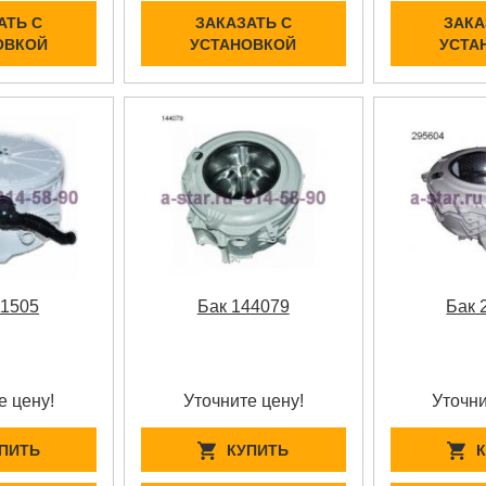
АТЬ С
ЗАКАЗАТЬ С
ЗАКА
ОВКОЙ
УСТАНОВКОЙ
УСТА
11505
Бак 144079
Бак 
е цену!
Уточните цену!
Уточни
ПИТЬ
КУПИТЬ