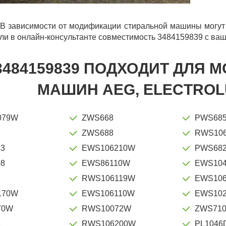
В зависимости от модификации стиральной машины могут 
ли в онлайн-консультанте совместимость 3484159839 с ваш
3484159839 ПОДХОДИТ ДЛЯ
МАШИН AEG, ELECTROLU
079W
ZWS668
PWS68
8
ZWS688
RWS10
3
EWS106210W
PWS68
8
EWS86110W
EWS10
RWS106119W
EWS10
170W
EWS106110W
EWS10
70W
RWS10072W
ZWS710
8
RWS106200W
PL1046