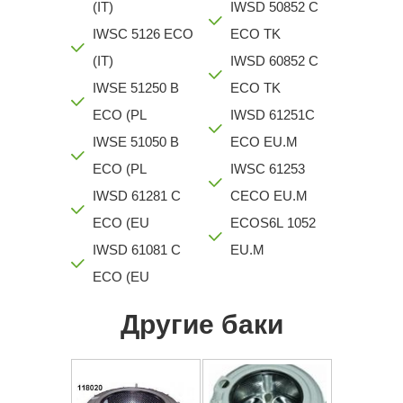
(IT)
IWSD 50852 C
IWSC 5126 ECO
ECO TK
(IT)
IWSD 60852 C
IWSE 51250 B
ECO TK
ECO (PL
IWSD 61251C
IWSE 51050 B
ECO EU.M
ECO (PL
IWSC 61253
IWSD 61281 C
CECO EU.M
ECO (EU
ECOS6L 1052
IWSD 61081 C
EU.M
ECO (EU
Другие баки