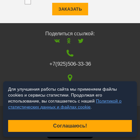
ЗАКАЗАТЬ
Поделиться ссылкой:
+7(925)506-33-36
117519
,
г. Москва
,
Для улучшения работы сайта мы применяем файлы
cookies и сервисы статистики. Продолжая его
Варшавское ш., 132
использование, вы соглашаетесь с нашей
Политикой о
статистических данных и файлах cookie
.
© 2006-2026 salekbt.ru
Продвижение сайта
Соглашаюсь!