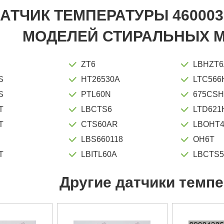
АТЧИК ТЕМПЕРАТУРЫ 460003
МОДЕЛЕЙ СТИРАЛЬНЫХ 
ZT6
LBHZT6
S
HT26530A
LTC566
S
PTL60N
675CS
T
LBCTS6
LTD621
T
CTS60AR
LBOHT
LBS660118
OH6T
T
LBITL60A
LBCTS5
Другие датчики темп