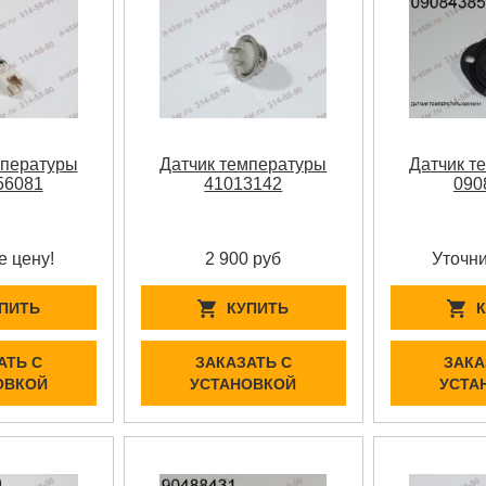
мпературы
Датчик температуры
Датчик т
56081
41013142
090
е цену!
2 900 руб
Уточни
ПИТЬ
КУПИТЬ
АТЬ С
ЗАКАЗАТЬ С
ЗАКА
ОВКОЙ
УСТАНОВКОЙ
УСТА