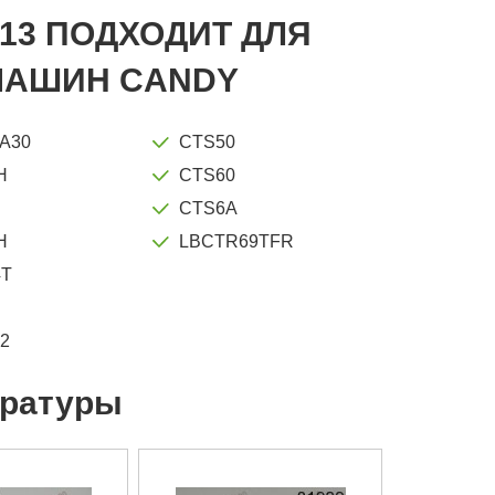
13 ПОДХОДИТ ДЛЯ
МАШИН CANDY
A30
CTS50
H
CTS60
H
CTS6A
H
LBCTR69TFR
4T
2
ературы