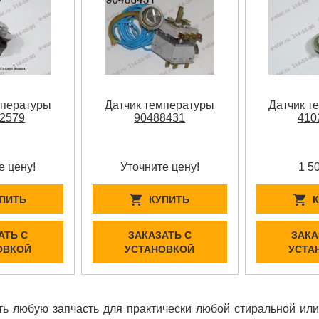
мпературы
Датчик температуры
Датчик т
2579
90488431
410
е цену!
Уточните цену!
1 5
ПИТЬ
КУПИТЬ
АТЬ С
ЗАКАЗАТЬ С
ЗАКА
ОВКОЙ
УСТАНОВКОЙ
УСТА
ь любую запчасть для практически любой стиральной ил