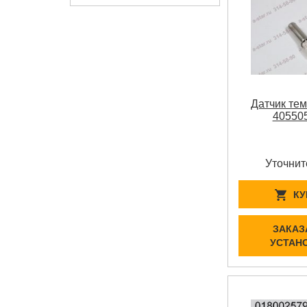
Датчик те
40550
Уточнит
КУ
ЗАКАЗ
УСТАН