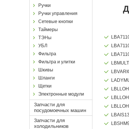
Ручки
Д
Ручки управления
Сетевые кнопки
Таймеры
LBA711
ТЭНы
УБЛ
LBA711
Фильтра
LBA711
Фильтра и улитки
LBMUL
Шкивы
LBVARI
Шланги
LADYM
Щетки
LBLLOH
Электронные модули
LBLLOH
Запчасти для
LBLLOH
посудомоечных машин
LBAIS1
Запчасти для
LBSHM
холодильников