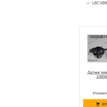
LBCSB
Датчик те
10806
Уточнит
КУ