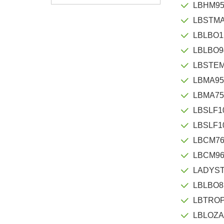
LBHM9
LBSTMA
LBLBO1
LBLBO9
LBSTE
LBMA9
LBMA7
LBSLF1
LBSLF1
LBCM7
LBCM9
LADYS
LBLBO8
LBTRO
LBLOZA