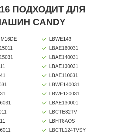
16 ПОДХОДИТ ДЛЯ
МАШИН CANDY
SM16DE
LBWE143
15011
LBAE160031
15031
LBAE140031
11
LBAE130031
041
LBAE110031
031
LBWE140031
031
LBWE120031
6031
LBAE130001
011
LBCTE82TV
11
LBHT8AOS
6011
LBCTL124TVSY