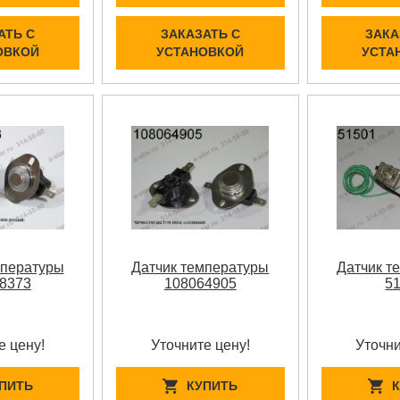
АТЬ С
ЗАКАЗАТЬ С
ЗАКА
ОВКОЙ
УСТАНОВКОЙ
УСТА
мпературы
Датчик температуры
Датчик т
8373
108064905
5
е цену!
Уточните цену!
Уточни
ПИТЬ
КУПИТЬ