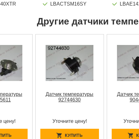
840XTR
LBACTSM16SY
LBAE14
Другие датчики темп
мпературы
Датчик температуры
Датчик т
5611
92744630
904
е цену!
Уточните цену!
Уточни
ПИТЬ
КУПИТЬ