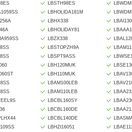
58ES
LBSTH98ES
LBWDM
1059SS
LBHOLIDA181M
LBWDM
256A
LBHX338
LBAI13
46A
LBHOLIDAY81
LBAAA1
MA959SS
LBZX338
LBAL12
58SS
LBSTOPZH9A
LBAM11
58SS
LBSPT9ASS
LBWSE1
060
LBH120MUK
LBSE13
060ST
LBH110MUK
LBAV13
68SS
LBAM100LEB
LBAV21
68SS
LBAM110LEB
LBAA23
TEEL9S
LBCBL160SY
LBAA23
36
LBCBL160DE
LBAA21
PLHX44
LBCBL140DE
LBASM
109SS
LBHZI16051
LBAE11