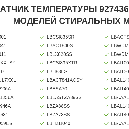
АТЧИК ТЕМПЕРАТУРЫ 927436
МОДЕЛЕЙ СТИРАЛЬНЫХ 
001
LBCSI835SR
LBACT
041
LBACT840S
LBWDM
011
LBLX828SS
LBWDM
TXXLSY
LBCSI835XTR
LBAI100
O7
LBH88ES
LBAI13
UL7XXL
LBACT841ACSY
LBAL14
906A
LBESA70
LBAI14
1256A
LBLASTZA89SS
LBAAA1
946A
LBZA88SS
LBAL14
3631
LBZA78SS
LBAI140
959ES
LBHZI1040
LBAAA1