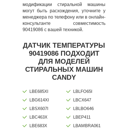
модификации стиральной машины
могут быть расхождения, уточните у
менеджера по телефону или в онлайн-
консультанте совместимость
90419086 с вашей техникой.
ДАТЧИК ТЕМПЕРАТУРЫ
90419086 ПОДХОДИТ
ДЛЯ МОДЕЛЕЙ
СТИРАЛЬНЫХ МАШИН
CANDY
LBE685XI
LBLFO65I
LBG614XI
LBCX647
LBSX607I
LBLBO646
LBC463X
LBEP411
LBE683X
LBAMBRA061