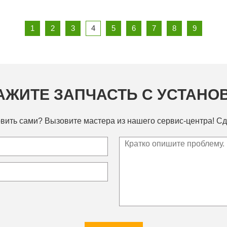
1
2
3
4
5
6
7
8
9
АЖИТЕ ЗАПЧАСТЬ С УСТАНО
вить сами? Вызовите мастера из нашего сервис-центра! Сд