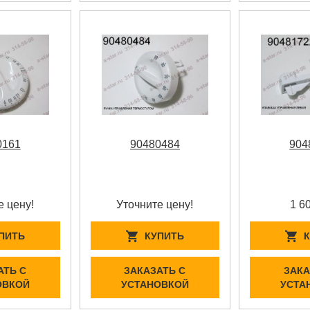
0161
90480484
904
е цену!
Уточните цену!
1 6
ПИТЬ
КУПИТЬ
АТЬ С
ЗАКАЗАТЬ С
ЗАКА
ОВКОЙ
УСТАНОВКОЙ
УСТА