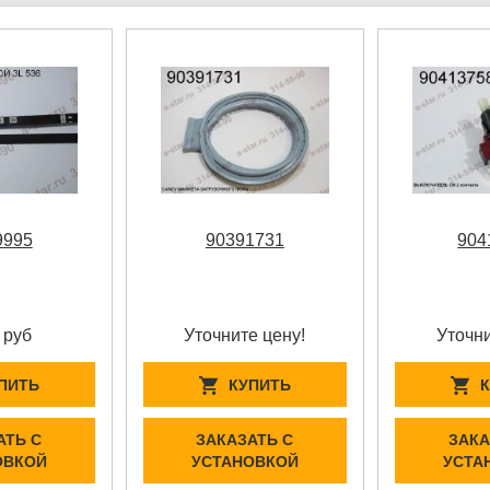
9995
90391731
904
 руб
Уточните цену!
Уточни
ПИТЬ
КУПИТЬ
АТЬ С
ЗАКАЗАТЬ С
ЗАКА
ОВКОЙ
УСТАНОВКОЙ
УСТА