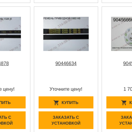
4878
90446634
904
е цену!
Уточните цену!
1 7
ПИТЬ
КУПИТЬ
АТЬ С
ЗАКАЗАТЬ С
ЗАКА
ОВКОЙ
УСТАНОВКОЙ
УСТА