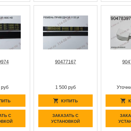
9974
90477167
904
 руб
1 500 руб
Уточни
ПИТЬ
КУПИТЬ
АТЬ С
ЗАКАЗАТЬ С
ЗАКА
ОВКОЙ
УСТАНОВКОЙ
УСТА