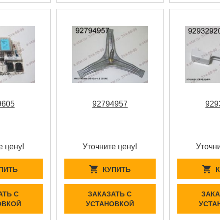
9605
92794957
929
е цену!
Уточните цену!
Уточни
ПИТЬ
КУПИТЬ
АТЬ С
ЗАКАЗАТЬ С
ЗАКА
ОВКОЙ
УСТАНОВКОЙ
УСТА