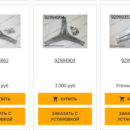
4862
92994904
929
 руб
3 000 руб
Уточни
ПИТЬ
КУПИТЬ
АТЬ С
ЗАКАЗАТЬ С
ЗАКА
ОВКОЙ
УСТАНОВКОЙ
УСТА