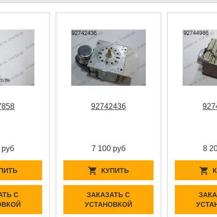
7858
92742436
927
 руб
7 100 руб
8 2
ПИТЬ
КУПИТЬ
АТЬ С
ЗАКАЗАТЬ С
ЗАКА
ОВКОЙ
УСТАНОВКОЙ
УСТА