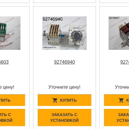
5603
92746940
927
е цену!
Уточните цену!
Уточни
ПИТЬ
КУПИТЬ
АТЬ С
ЗАКАЗАТЬ С
ЗАКА
ОВКОЙ
УСТАНОВКОЙ
УСТА