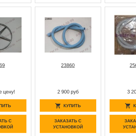
69
23860
25
е цену!
2 900 руб
3 2
ПИТЬ
КУПИТЬ
АТЬ С
ЗАКАЗАТЬ С
ЗАКА
ОВКОЙ
УСТАНОВКОЙ
УСТА