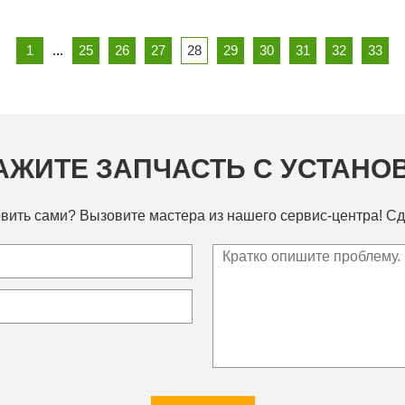
1
...
25
26
27
28
29
30
31
32
33
АЖИТЕ ЗАПЧАСТЬ С УСТАНО
вить сами? Вызовите мастера из нашего сервис-центра! Сд