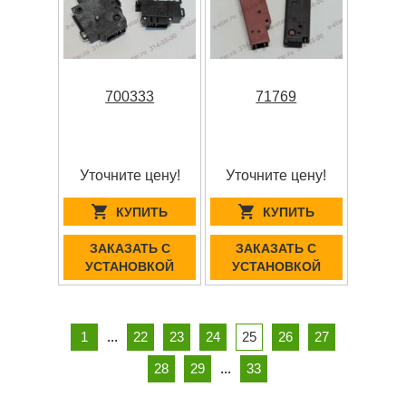
700333
71769
Уточните цену!
Уточните цену!
КУПИТЬ
КУПИТЬ
ЗАКАЗАТЬ С
ЗАКАЗАТЬ С
УСТАНОВКОЙ
УСТАНОВКОЙ
1
...
22
23
24
25
26
27
28
29
...
33