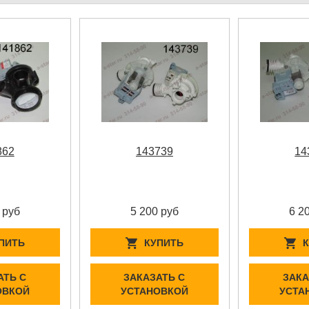
862
143739
14
 руб
5 200 руб
6 2
ПИТЬ
КУПИТЬ
АТЬ С
ЗАКАЗАТЬ С
ЗАКА
ОВКОЙ
УСТАНОВКОЙ
УСТА