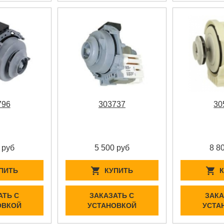
796
303737
30
 руб
5 500 руб
8 8
ПИТЬ
КУПИТЬ
АТЬ С
ЗАКАЗАТЬ С
ЗАКА
ОВКОЙ
УСТАНОВКОЙ
УСТА