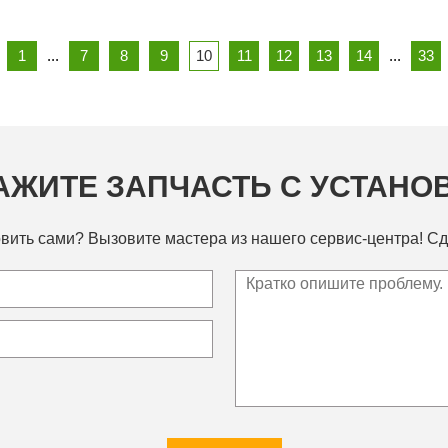
1
...
7
8
9
10
11
12
13
14
...
33
АЖИТЕ ЗАПЧАСТЬ С УСТАНО
вить сами? Вызовите мастера из нашего сервис-центра! Сд