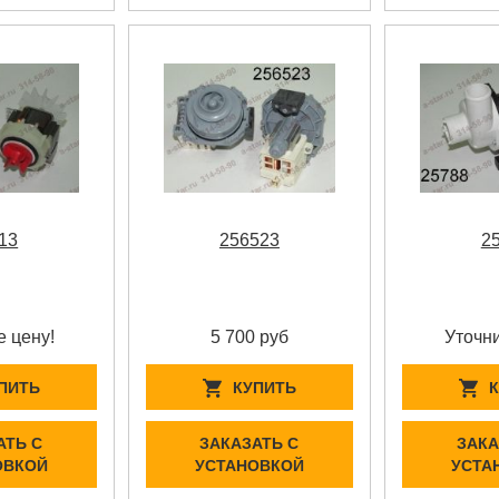
13
256523
2
е цену!
5 700 руб
Уточни
ПИТЬ
КУПИТЬ
АТЬ С
ЗАКАЗАТЬ С
ЗАКА
ОВКОЙ
УСТАНОВКОЙ
УСТА