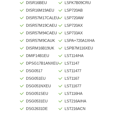
DISR16BEU
LSFK7B09CRU
DISR16M19AEU
LSP720AB
DISR57M17CALEU
LSP720AW
DISR57M19CAEU
LSP720AX
DISR57M94CAEU
LSP733AX
DISR57M9CAUK
LSPA+720A1XHA
DISRM16B19UK
LSPB7M116XEU
DMIF14B1EU
LST114/HA
DPSG17B1ANXEU
LST1147
DSG0517
LST11477
DSG051EU
LST1167
DSG051NXEU
LST11677
DSG051SEU
LST116HA
DSG0531EU
LST216A/HA
DSG2631DE
LST216ACN