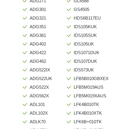
ADG271
GL4588
ADG301
GS4505
ADG321
HDS6B117EU
ADG351
IDS105KUK
ADG361
IDS105SUK
ADG402
IDS105UK
ADG422
IDS1071DUK
ADG462
IDS107DUK
ADG522IX
IDS573UK
ADG522UK
LFB5B010GBXEX
ADG522X
LFB5M019AUS
ADG562X
LFB5M019XAUS
ADL101
LFK4B010TK
ADL102X
LFK4B010XTK
ADLK70
LFK6B+010TK