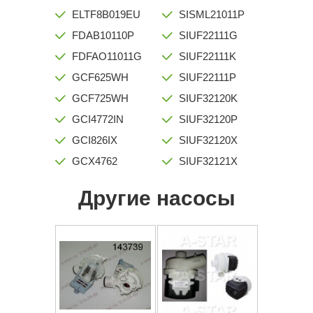
ELTF8B019EU
SISML21011P
FDAB10110P
SIUF22111G
FDFAO11011G
SIUF22111K
GCF625WH
SIUF22111P
GCF725WH
SIUF32120K
GCI4772IN
SIUF32120P
GCI826IX
SIUF32120X
GCX4762
SIUF32121X
Другие насосы