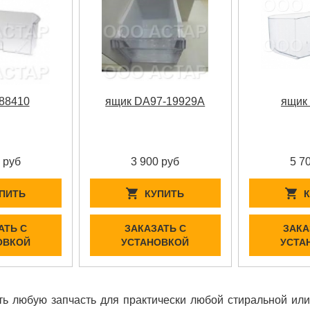
88410
ящик DA97-19929A
ящик
 руб
3 900 руб
5 7
ПИТЬ
КУПИТЬ
АТЬ С
ЗАКАЗАТЬ С
ЗАКА
ОВКОЙ
УСТАНОВКОЙ
УСТА
ь любую запчасть для практически любой стиральной ил