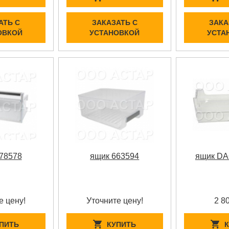
АТЬ С
ЗАКАЗАТЬ С
ЗАКА
ОВКОЙ
УСТАНОВКОЙ
УСТА
78578
ящик 663594
ящик DA
е цену!
Уточните цену!
2 8
ПИТЬ
КУПИТЬ