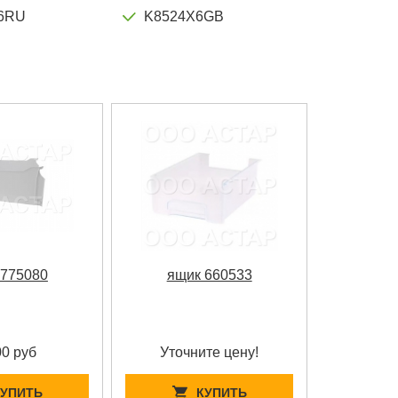
6RU
K8524X6GB
 775080
ящик 660533
00 руб
Уточните цену!
КУПИТЬ
КУПИТЬ