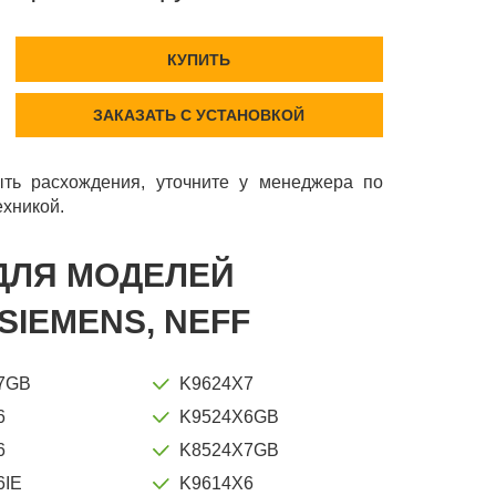
КУПИТЬ
ЗАКАЗАТЬ С УСТАНОВКОЙ
ть расхождения, уточните у менеджера по
ехникой.
 ДЛЯ МОДЕЛЕЙ
SIEMENS, NEFF
7GB
K9624X7
6
K9524X6GB
6
K8524X7GB
6IE
K9614X6