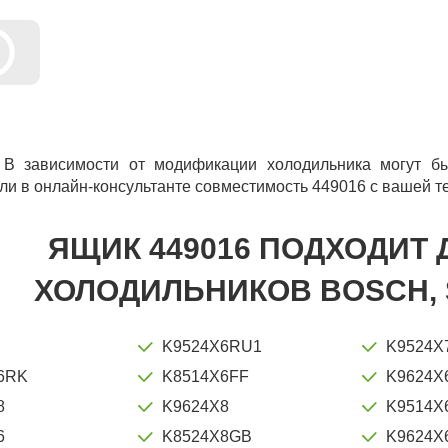
 В зависимости от модификации холодильника могут бы
ли в онлайн-консультанте совместимость 449016 с вашей т
ЯЩИК 449016 ПОДХОДИТ
ХОЛОДИЛЬНИКОВ BOSCH, 
K9524X6RU1
K9524X
6RK
K8514X6FF
K9624X
8
K9624X8
K9514X
6
K8524X8GB
K9624X