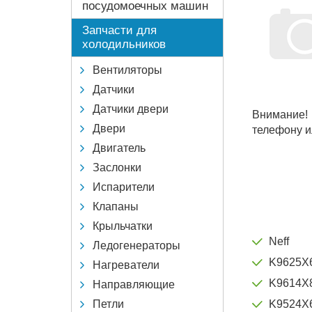
посудомоечных машин
Запчасти для
холодильников
Вентиляторы
Датчики
Датчики двери
Внимание!
Двери
телефону и
Двигатель
Заслонки
Испарители
Клапаны
Крыльчатки
Neff
Ледогенераторы
K9625X
Нагреватели
K9614X
Направляющие
Петли
K9524X