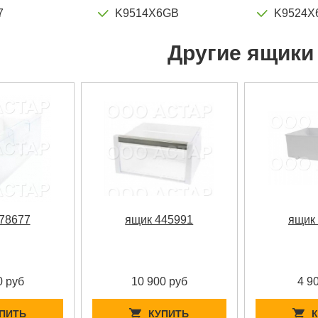
7
K9514X6GB
K9524X
Другие ящики
78677
ящик 445991
ящик
0 руб
10 900 руб
4 9
ПИТЬ
КУПИТЬ