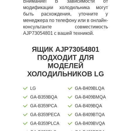
Внимание! В зависимости от
модификации холодильника могут
быть расхождения, уточните у
менеджера по телефону или в онлайн-
консультанте совместимость
AJP73054801 с вашей техникой.
ЯЩИК AJP73054801
ПОДХОДИТ ДЛЯ
МОДЕЛЕЙ
ХОЛОДИЛЬНИКОВ LG
LG
GA-B409BLQA
GA-B359BQA
GA-B409BMQA
GA-B359PCA
GA-B409BQA
GA-B359PECA
GA-B409BTQA
GA-B359PLCA
GA-B409BVQA