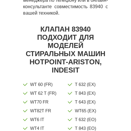
менеджера по телефону или в онлайн-
консультанте совместимость 83940 с
вашей техникой.
КЛАПАН 83940
ПОДХОДИТ ДЛЯ
МОДЕЛЕЙ
СТИРАЛЬНЫХ МАШИН
HOTPOINT-ARISTON,
INDESIT
WT 60 (FR)
T 632 (EX)
WT 62 T (FR)
T 843 (EX)
WT70 FR
T 643 (EX)
WT82T FR
WT65 (EX)
WT6 IT
T 632 (EO)
WT4 IT
T 843 (EO)