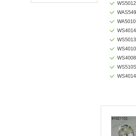
WS5012
WAS54
WA5010
WS4014
WS5013
WS4010
WS4008
WS510
WS4014