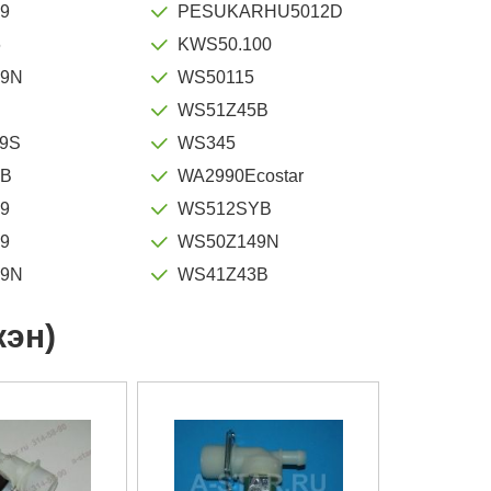
9
PESUKARHU5012D
6
KWS50.100
29N
WS50115
S
WS51Z45B
9S
WS345
5B
WA2990Ecostar
9
WS512SYB
9
WS50Z149N
49N
WS41Z43B
кэн)