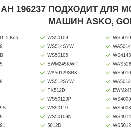
АН 196237 ПОДХОДИТ ДЛЯ 
МАШИН ASKO, GO
WF5012D -5-Kilo
WS50109
WS5010
9
WS514SYW
WA5014
5B
WS50105
WS414
5
EWM245KWIT
WAS52
WA50129SBK
WS5010
9
WS512SYW
WA5012
9
PK512D
EWM245
9
WS50129P
WS4009
9S
WS50119
WS5008
9
WS50109N
WS401
91
5012D
WS5012