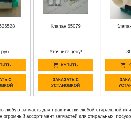
626528
Клапан 65079
Клапа
 руб
Уточните цену!
1 8
ПИТЬ
КУПИТЬ
АТЬ С
ЗАКАЗАТЬ С
ЗАКА
ОВКОЙ
УСТАНОВКОЙ
УСТА
ь любую запчасть для практически любой стиральной ил
ен огромный ассортимент запчастей для стиральных, посу