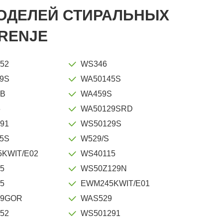
МОДЕЛЕЙ СТИРАЛЬНЫХ
RENJE
52
WS346
9S
WA50145S
3B
WA459S
6
WA50129SRD
91
WS50129S
5S
W529/S
KWIT/E02
WS40115
5
WS50Z129N
5
EWM245KWIT/E01
49GOR
WAS529
52
WS501291