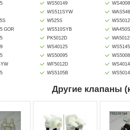
5
WS50149
WS4008
9
WS511SYW
WAS54
5S
W525S
WS501
5 GOR
WS510SYB
WA450
5
PK5012D
WA5012
9
WS40125
WS514
5
WS50095
WS5008
SYW
WF5012D
WS4014
5
WS5105B
WS501
Другие клапаны (