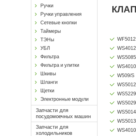
Ручки
КЛАП
Ручки управления
Сетевые кнопки
Таймеры
ТЭНы
УБЛ
WS4012
Фильтра
WS508
Фильтра и улитки
WS4010
Шкивы
W509/S
Шланги
WS5012
Щетки
WS522
Электронные модули
WS502
Запчасти для
WS5014
посудомоечных машин
WS5013
Запчасти для
WS4010
холодильников