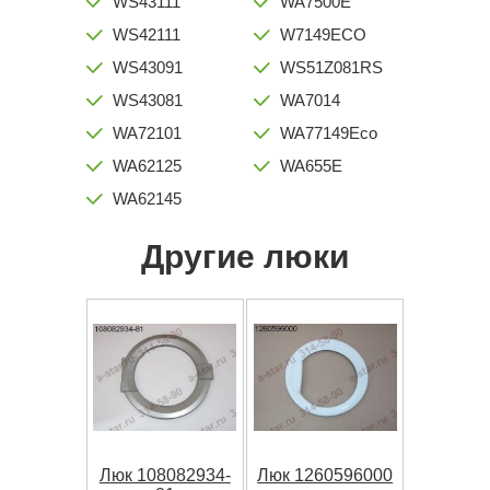
WS43111
WA7500E
WS42111
W7149ECO
WS43091
WS51Z081RS
WS43081
WA7014
WA72101
WA77149Eco
WA62125
WA655E
WA62145
Другие люки
Люк 108082934-
Люк 1260596000