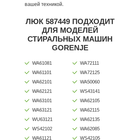
вашей техникой.
ЛЮК 587449 ПОДХОДИТ
ДЛЯ МОДЕЛЕЙ
СТИРАЛЬНЫХ МАШИН
GORENJE
WA61081
WA72111
WA61101
WA72125
WA62101
WA50060
WA62121
WS43141
WA63101
WA62105
WA63121
WA62115
WU63121
WA62135
WS42102
WA62085
WA61121
WS42105