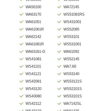
WA50100
WA72145
WA63170
WS51081RS
WA61051
WS431001
WA61061R
WS52085
WA62142
WS53101
WA61081R
WS531001
WA63161-G
WA61092
WS41081
WS52145
WS41101
WA7.60
WS41121
WS53140
WS42081
WS53121S
WS43120
WS52101S
WS43080
WS53101S
WS42112
WA7142SL
WS43122
WA6142S