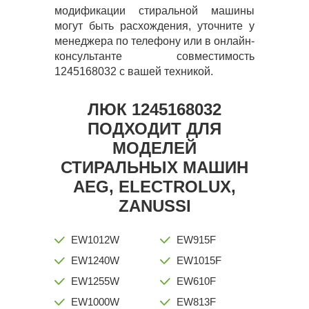
модификации стиральной машины
могут быть расхождения, уточните у
менеджера по телефону или в онлайн-
консультанте совместимость
1245168032 с вашей техникой.
ЛЮК 1245168032
ПОДХОДИТ ДЛЯ
МОДЕЛЕЙ
СТИРАЛЬНЫХ МАШИН
AEG, ELECTROLUX,
ZANUSSI
EW1012W
EW915F
EW1240W
EW1015F
EW1255W
EW610F
EW1000W
EW813F