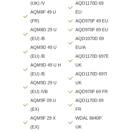
(UK) /V
AQD1170D 69
AQM8F 49 U
EU
(FR)
AQD970F 49 EU
AQM8D 29 U
AQD970F 69 EU
(EU) /B
AQD1070D 69
AQM9D 49 U
EU/A
(EU) /B
AQD1170D 697E
AQM9D 49 U H
UK
(EU) /B
AQD1170D 697I
AQM9D 29 U
UK
(EU) /VB
AQD970F 69 FR
AQM9F 09 U
AQD1170D 69
(EX)
FR
AQM9F 29 X
WDAL 8640P
(EX)
UK