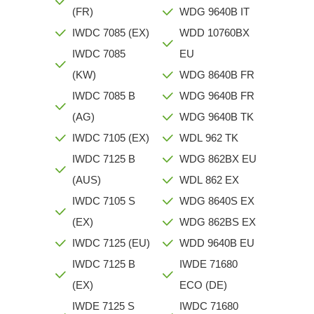
(FR)
WDG 9640B IT
IWDC 7085 (EX)
WDD 10760BX
IWDC 7085
EU
(KW)
WDG 8640B FR
IWDC 7085 B
WDG 9640B FR
(AG)
WDG 9640B TK
IWDC 7105 (EX)
WDL 962 TK
IWDC 7125 B
WDG 862BX EU
(AUS)
WDL 862 EX
IWDC 7105 S
WDG 8640S EX
(EX)
WDG 862BS EX
IWDC 7125 (EU)
WDD 9640B EU
IWDC 7125 B
IWDE 71680
(EX)
ECO (DE)
IWDE 7125 S
IWDC 71680