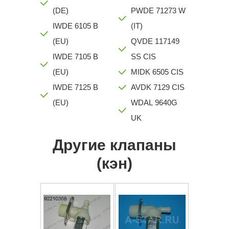
(DE)
PWDE 71273 W
IWDE 6105 B
(IT)
(EU)
QVDE 117149
IWDE 7105 B
SS CIS
(EU)
MIDK 6505 CIS
IWDE 7125 B
AVDK 7129 CIS
(EU)
WDAL 9640G
UK
Другие клапаны
(кэн)