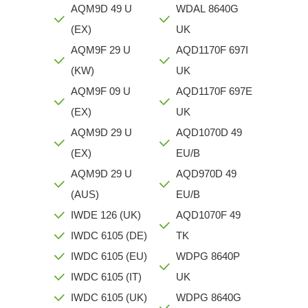
AQM9D 49 U
WDAL 8640G
(EX)
UK
AQM9F 29 U
AQD1170F 697I
(KW)
UK
AQM9F 09 U
AQD1170F 697E
(EX)
UK
AQM9D 29 U
AQD1070D 49
(EX)
EU/B
AQM9D 29 U
AQD970D 49
(AUS)
EU/B
IWDE 126 (UK)
AQD1070F 49
IWDC 6105 (DE)
TK
IWDC 6105 (EU)
WDPG 8640P
IWDC 6105 (IT)
UK
IWDC 6105 (UK)
WDPG 8640G