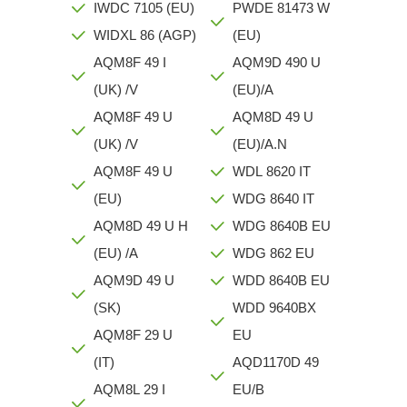
IWDC 7105 (EU)
PWDE 81473 W
WIDXL 86 (AGP)
(EU)
AQM8F 49 I
AQM9D 490 U
(UK) /V
(EU)/A
AQM8F 49 U
AQM8D 49 U
(UK) /V
(EU)/A.N
AQM8F 49 U
WDL 8620 IT
(EU)
WDG 8640 IT
AQM8D 49 U H
WDG 8640B EU
(EU) /A
WDG 862 EU
AQM9D 49 U
WDD 8640B EU
(SK)
WDD 9640BX
AQM8F 29 U
EU
(IT)
AQD1170D 49
AQM8L 29 I
EU/B