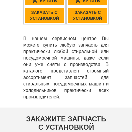
КУПИТЬ
КУПИТЬ
ЗАКАЗАТЬ С
ЗАКАЗАТЬ С
УСТАНОВКОЙ
УСТАНОВКОЙ
В нашем сервисном центре Вы
можете купить любую запчасть для
практически любой стиральной или
посудомоечной машины, даже если
они уже сняты с производства. В
каталоге представлен огромный
ассортимент запчастей для
стиральных, посудомоечных машин и
холодильников практически всех
производителей.
ЗАКАЖИТЕ ЗАПЧАСТЬ
С УСТАНОВКОЙ