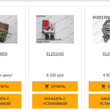
0859
91201045
912
е цену!
6 200 руб
4 9
ПИТЬ
КУПИТЬ
АТЬ С
ЗАКАЗАТЬ С
ЗАКА
ОВКОЙ
УСТАНОВКОЙ
УСТА