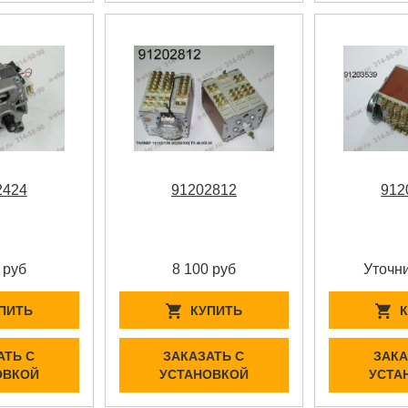
2424
91202812
912
 руб
8 100 руб
Уточни
ПИТЬ
КУПИТЬ
АТЬ С
ЗАКАЗАТЬ С
ЗАКА
ОВКОЙ
УСТАНОВКОЙ
УСТА