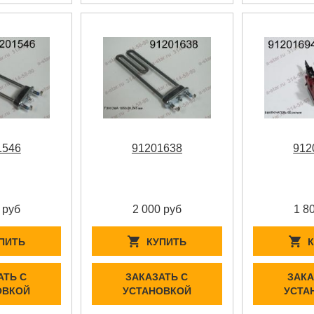
1546
91201638
912
 руб
2 000 руб
1 8
ПИТЬ
КУПИТЬ
АТЬ С
ЗАКАЗАТЬ С
ЗАКА
ОВКОЙ
УСТАНОВКОЙ
УСТА