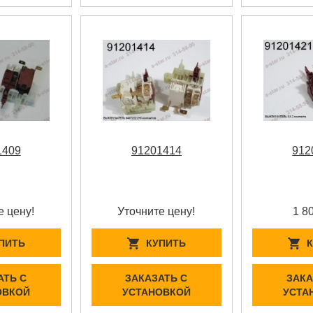
1409
91201414
912
е цену!
Уточните цену!
1 8
ПИТЬ
КУПИТЬ
АТЬ С
ЗАКАЗАТЬ С
ЗАКА
ОВКОЙ
УСТАНОВКОЙ
УСТА