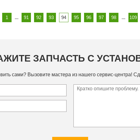
1
...
91
92
93
94
95
96
97
98
...
109
АЖИТЕ ЗАПЧАСТЬ С УСТАНО
вить сами? Вызовите мастера из нашего сервис-центра! Сд