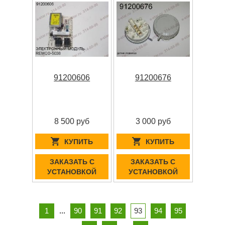
91200606
91200676
8 500 руб
3 000 руб
КУПИТЬ
КУПИТЬ
ЗАКАЗАТЬ С
ЗАКАЗАТЬ С
УСТАНОВКОЙ
УСТАНОВКОЙ
1
...
90
91
92
93
94
95