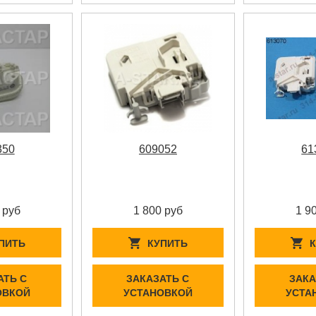
350
609052
61
 руб
1 800 руб
1 9
ПИТЬ
КУПИТЬ
АТЬ С
ЗАКАЗАТЬ С
ЗАКА
ОВКОЙ
УСТАНОВКОЙ
УСТА