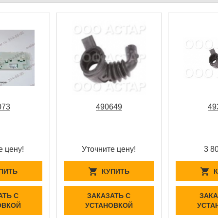
073
490649
49
е цену!
Уточните цену!
3 8
ПИТЬ
КУПИТЬ
АТЬ С
ЗАКАЗАТЬ С
ЗАКА
ОВКОЙ
УСТАНОВКОЙ
УСТА