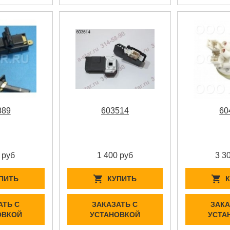
889
603514
60
 руб
1 400 руб
3 3
ПИТЬ
КУПИТЬ
АТЬ С
ЗАКАЗАТЬ С
ЗАКА
ОВКОЙ
УСТАНОВКОЙ
УСТА