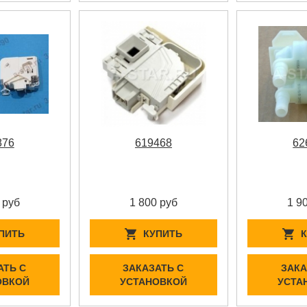
876
619468
62
 руб
1 800 руб
1 9
ПИТЬ
КУПИТЬ
АТЬ С
ЗАКАЗАТЬ С
ЗАКА
ОВКОЙ
УСТАНОВКОЙ
УСТА