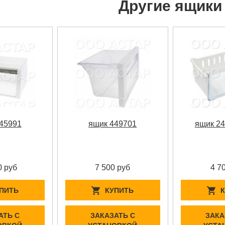
Другие ящики
45991
ящик 449701
ящик 2
0 руб
7 500 руб
4 7
ПИТЬ
КУПИТЬ
АТЬ С
ЗАКАЗАТЬ С
ЗАКА