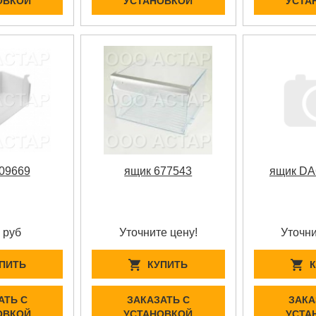
ОВКОЙ
УСТАНОВКОЙ
УСТА
09669
ящик 677543
ящик DA
 руб
Уточните цену!
Уточни
ПИТЬ
КУПИТЬ
АТЬ С
ЗАКАЗАТЬ С
ЗАКА
ОВКОЙ
УСТАНОВКОЙ
УСТА