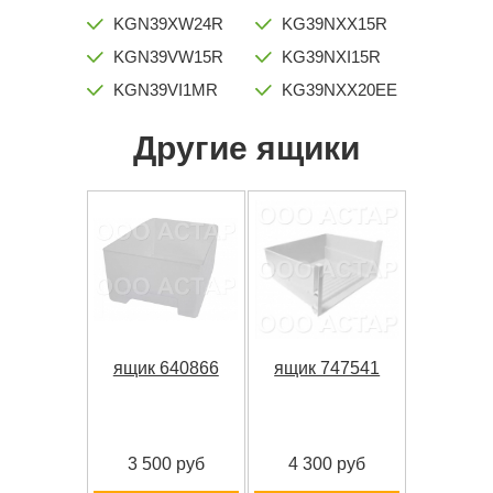
KGN39XW24R
KG39NXX15R
KGN39VW15R
KG39NXI15R
KGN39VI1MR
KG39NXX20EE
Другие ящики
ящик 640866
ящик 747541
3 500 руб
4 300 руб