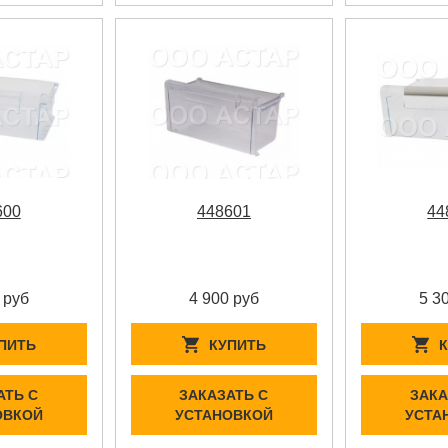
600
448601
44
 руб
4 900 руб
5 3
ПИТЬ
КУПИТЬ
АТЬ С
ЗАКАЗАТЬ С
ЗАКА
ОВКОЙ
УСТАНОВКОЙ
УСТА