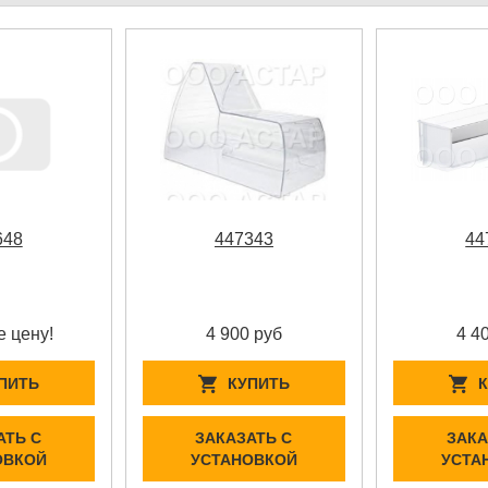
648
447343
44
е цену!
4 900 руб
4 4
ПИТЬ
КУПИТЬ
АТЬ С
ЗАКАЗАТЬ С
ЗАКА
ОВКОЙ
УСТАНОВКОЙ
УСТА