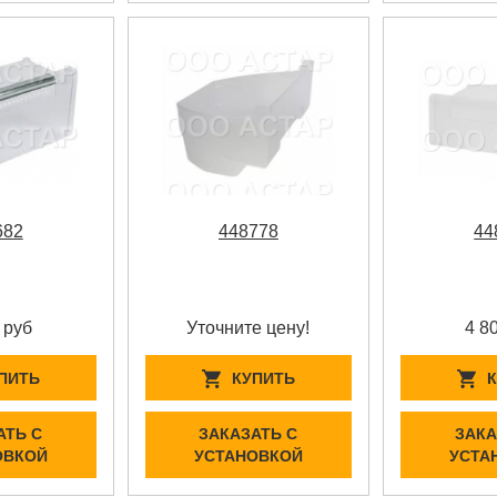
682
448778
44
 руб
Уточните цену!
4 8
ПИТЬ
КУПИТЬ
АТЬ С
ЗАКАЗАТЬ С
ЗАКА
ОВКОЙ
УСТАНОВКОЙ
УСТА