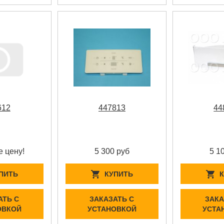
612
447813
44
е цену!
5 300 руб
5 1
ПИТЬ
КУПИТЬ
АТЬ С
ЗАКАЗАТЬ С
ЗАКА
ОВКОЙ
УСТАНОВКОЙ
УСТА