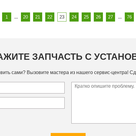
1
...
20
21
22
23
24
25
26
27
...
76
АЖИТЕ ЗАПЧАСТЬ С УСТАНО
вить сами? Вызовите мастера из нашего сервис-центра! Сд