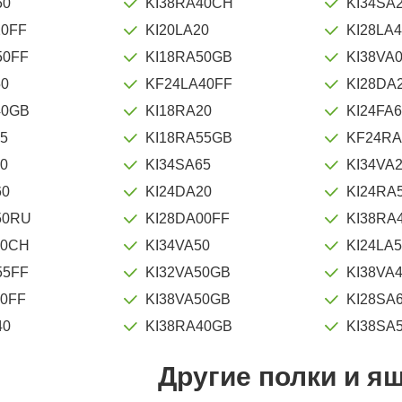
50
KI38RA40CH
KI34SA2
20FF
KI20LA20
KI28LA
50FF
KI18RA50GB
KI38VA
50
KF24LA40FF
KI28DA
40GB
KI18RA20
KI24FA
65
KI18RA55GB
KF24RA
20
KI34SA65
KI34VA2
60
KI24DA20
KI24RA
50RU
KI28DA00FF
KI38RA
50CH
KI34VA50
KI24LA
55FF
KI32VA50GB
KI38VA
60FF
KI38VA50GB
KI28SA
40
KI38RA40GB
KI38SA
Другие полки и я