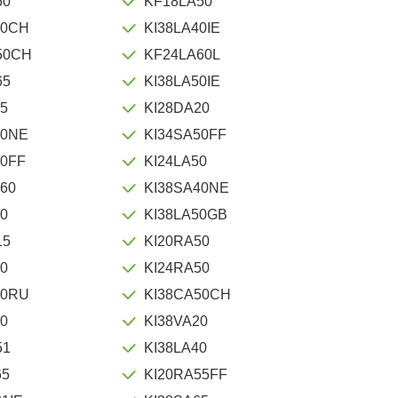
50
KF18LA50
40CH
KI38LA40IE
50CH
KF24LA60L
65
KI38LA50IE
65
KI28DA20
40NE
KI34SA50FF
20FF
KI24LA50
60
KI38SA40NE
50
KI38LA50GB
15
KI20RA50
60
KI24RA50
50RU
KI38CA50CH
50
KI38VA20
51
KI38LA40
65
KI20RA55FF