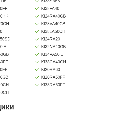
1IE
KI38SA65
40FF
KI38FA40
00HK
KI24RA40GB
20CH
KI28VA40GB
60
KI38LA50CH
50SD
KI24RA20
0IE
KI32NA40GB
50GB
KI34VA50IE
40FF
KI38CA40CH
50FF
KI20RA60
40GB
KI20RA50FF
60CH
KI38RA50FF
50CH
щики