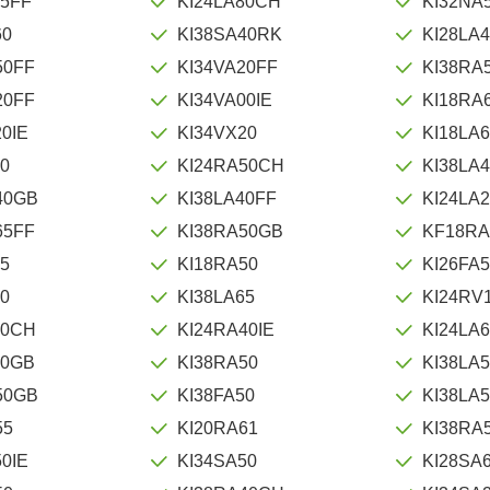
65FF
KI24LA80CH
KI32NA
60
KI38SA40RK
KI28LA
50FF
KI34VA20FF
KI38RA
20FF
KI34VA00IE
KI18RA
0IE
KI34VX20
KI18LA
50
KI24RA50CH
KI38LA
40GB
KI38LA40FF
KI24LA
65FF
KI38RA50GB
KF18RA
65
KI18RA50
KI26FA
60
KI38LA65
KI24RV
50CH
KI24RA40IE
KI24LA
40GB
KI38RA50
KI38LA
50GB
KI38FA50
KI38LA
55
KI20RA61
KI38RA
0IE
KI34SA50
KI28SA