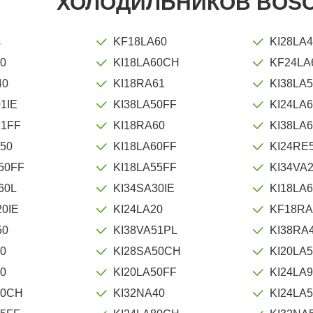
ХОЛОДИЛЬНИКОВ BOSC
s
KF18LA60
KI28LA
50
KI18LA60CH
KF24LA
40
KI18RA61
KI38LA
1IE
KI38LA50FF
KI24LA
21FF
KI18RA60
KI38LA
50
KI18LA60FF
KI24RE
50FF
KI18LA55FF
KI34VA
60L
KI34SA30IE
KI18LA
20IE
KI24LA20
KF18RA
50
KI38VA51PL
KI38RA
50
KI28SA50CH
KI20LA
50
KI20LA50FF
KI24LA
40CH
KI32NA40
KI24LA