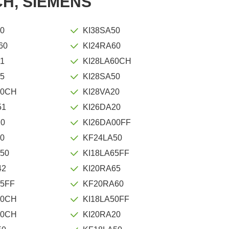
H, SIEMENS
40
KI38SA50
60
KI24RA60
51
KI28LA60CH
65
KI28SA50
60CH
KI28VA20
51
KI26DA20
20
KI26DA00FF
60
KF24LA50
50
KI18LA65FF
42
KI20RA65
55FF
KF20RA60
90CH
KI18LA50FF
50CH
KI20RA20