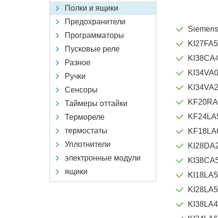
Полки и ящики
Предохранители
Siemen
Программаторы
KI27FA
Пусковые реле
KI38CA
Разное
KI34VA0
Ручки
KI34VA
Сенсоры
KF20RA
Таймеры оттайки
KF24LA
Термореле
термостаты
KF18LA
Уплотнители
KI28DA
электронные модули
KI38CA
ящики
KI18LA
KI28LA
KI38LA