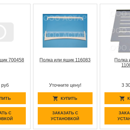
щик 700458
Полка или ящик 116083
Полка 
110
 руб
Уточните цену!
3 3
ПИТЬ
КУПИТЬ
АТЬ С
ЗАКАЗАТЬ С
ЗАКА
ОВКОЙ
УСТАНОВКОЙ
УСТА