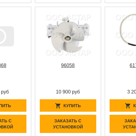
368
96058
61
 руб
10 900 руб
3 2
ПИТЬ
КУПИТЬ
АТЬ С
ЗАКАЗАТЬ С
ЗАКА
ОВКОЙ
УСТАНОВКОЙ
УСТА