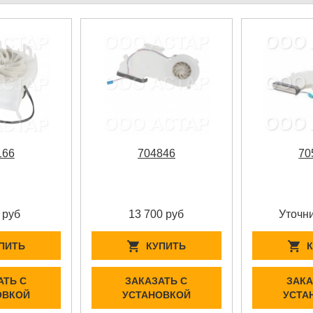
166
704846
70
 руб
13 700 руб
Уточни
ПИТЬ
КУПИТЬ
АТЬ С
ЗАКАЗАТЬ С
ЗАКА
ОВКОЙ
УСТАНОВКОЙ
УСТА