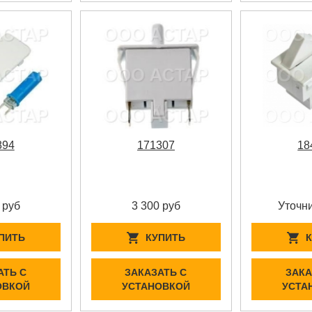
894
171307
18
 руб
3 300 руб
Уточни
ПИТЬ
КУПИТЬ
АТЬ С
ЗАКАЗАТЬ С
ЗАКА
ОВКОЙ
УСТАНОВКОЙ
УСТА