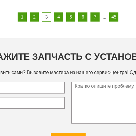
1
2
3
4
5
6
7
...
45
АЖИТЕ ЗАПЧАСТЬ С УСТАНО
вить сами? Вызовите мастера из нашего сервис-центра! Сд