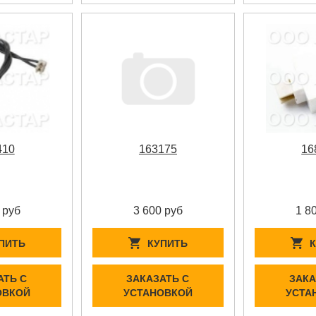
410
163175
16
 руб
3 600 руб
1 8
ПИТЬ
КУПИТЬ
АТЬ С
ЗАКАЗАТЬ С
ЗАКА
ОВКОЙ
УСТАНОВКОЙ
УСТА