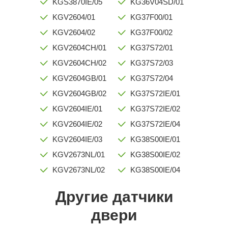
KGS3870IE/05
KG36V04SD/01
KGV2604/01
KG37F00/01
KGV2604/02
KG37F00/02
KGV2604CH/01
KG37S72/01
KGV2604CH/02
KG37S72/03
KGV2604GB/01
KG37S72/04
KGV2604GB/02
KG37S72IE/01
KGV2604IE/01
KG37S72IE/02
KGV2604IE/02
KG37S72IE/04
KGV2604IE/03
KG38S00IE/01
KGV2673NL/01
KG38S00IE/02
KGV2673NL/02
KG38S00IE/04
Другие датчики
двери