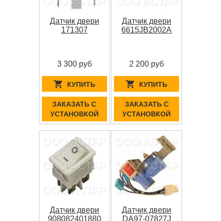
Датчик двери
Датчик двери
171307
6615JB2002A
3 300 руб
2 200 руб
КУПИТЬ
КУПИТЬ
ЗАКАЗАТЬ С
ЗАКАЗАТЬ С
УСТАНОВКОЙ
УСТАНОВКОЙ
Датчик двери
Датчик двери
908082401880
DA97-07827J