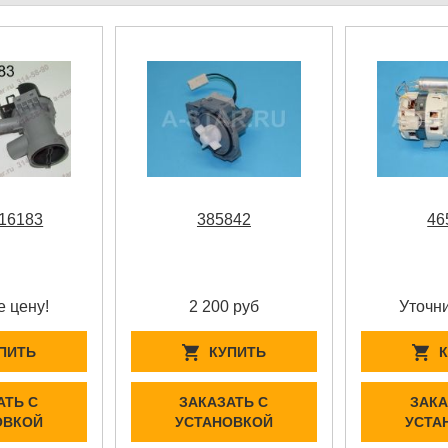
16183
385842
46
е цену!
2 200 руб
Уточни
ПИТЬ
КУПИТЬ
АТЬ С
ЗАКАЗАТЬ С
ЗАКА
ОВКОЙ
УСТАНОВКОЙ
УСТА