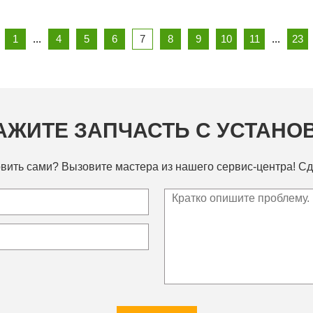
1
...
4
5
6
7
8
9
10
11
...
23
АЖИТЕ ЗАПЧАСТЬ С УСТАНО
вить сами? Вызовите мастера из нашего сервис-центра! Сд