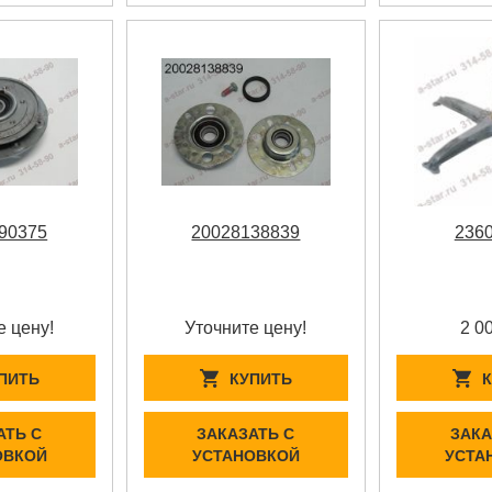
90375
20028138839
236
е цену!
Уточните цену!
2 0
ПИТЬ
КУПИТЬ
АТЬ С
ЗАКАЗАТЬ С
ЗАКА
ОВКОЙ
УСТАНОВКОЙ
УСТА