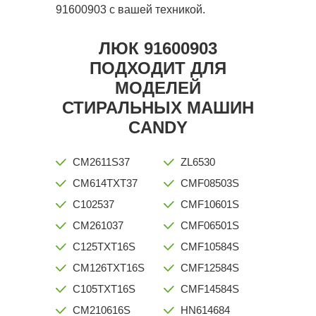
91600903 с вашей техникой.
ЛЮК 91600903
ПОДХОДИТ ДЛЯ
МОДЕЛЕЙ
СТИРАЛЬНЫХ МАШИН
CANDY
CM2611S37
ZL6530
CM614TXT37
CMF08503S
C102537
CMF10601S
CM261037
CMF06501S
C125TXT16S
CMF10584S
CM126TXT16S
CMF12584S
C105TXT16S
CMF14584S
CM210616S
HN614684