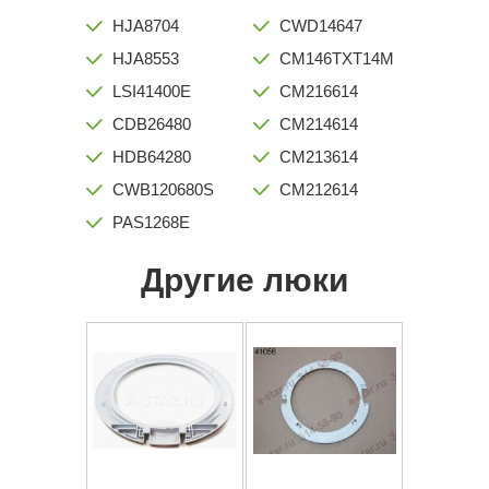
HJA8704
CWD14647
HJA8553
CM146TXT14M
LSI41400E
CM216614
CDB26480
CM214614
HDB64280
CM213614
CWB120680S
CM212614
PAS1268E
Другие люки