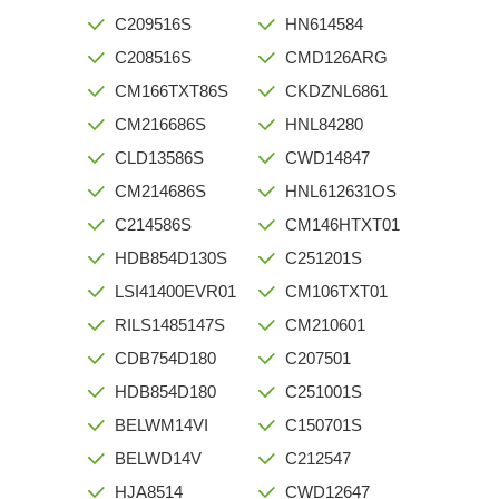
C209516S
HN614584
C208516S
CMD126ARG
CM166TXT86S
CKDZNL6861
CM216686S
HNL84280
CLD13586S
CWD14847
CM214686S
HNL612631OS
C214586S
CM146HTXT01
HDB854D130S
C251201S
LSI41400EVR01
CM106TXT01
RILS1485147S
CM210601
CDB754D180
C207501
HDB854D180
C251001S
BELWM14VI
C150701S
BELWD14V
C212547
HJA8514
CWD12647