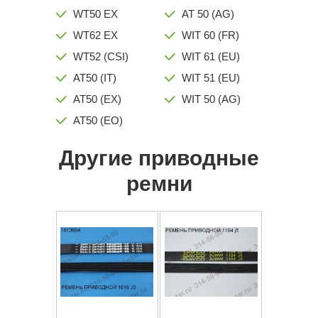
WT50 EX
AT 50 (AG)
WT62 EX
WIT 60 (FR)
WT52 (CSI)
WIT 61 (EU)
AT50 (IT)
WIT 51 (EU)
AT50 (EX)
WIT 50 (AG)
AT50 (EO)
Другие приводные
ремни