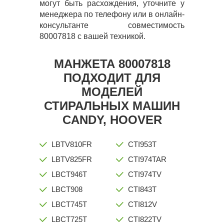
могут быть расхождения, уточните у
менеджера по телефону или в онлайн-
консультанте совместимость
80007818 с вашей техникой.
МАНЖЕТА 80007818
ПОДХОДИТ ДЛЯ
МОДЕЛЕЙ
СТИРАЛЬНЫХ МАШИН
CANDY, HOOVER
LBTV810FR
CTI953T
LBTV825FR
CTI974TAR
LBCT946T
CTI974TV
LBCT908
CTI843T
LBCT745T
CTI812V
LBCT725T
CTI822TV