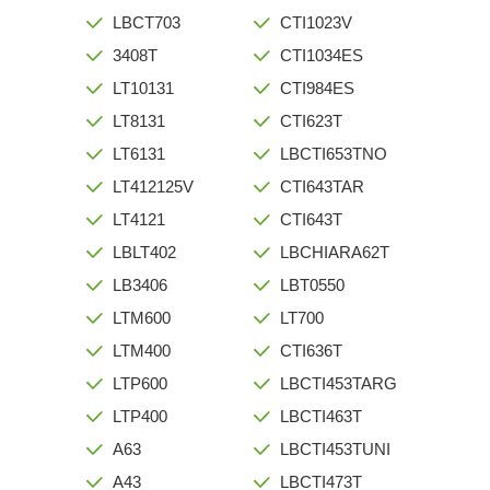
LBCT703
CTI1023V
3408T
CTI1034ES
LT10131
CTI984ES
LT8131
CTI623T
LT6131
LBCTI653TNO
LT412125V
CTI643TAR
LT4121
CTI643T
LBLT402
LBCHIARA62T
LB3406
LBT0550
LTM600
LT700
LTM400
CTI636T
LTP600
LBCTI453TARG
LTP400
LBCTI463T
A63
LBCTI453TUNI
A43
LBCTI473T