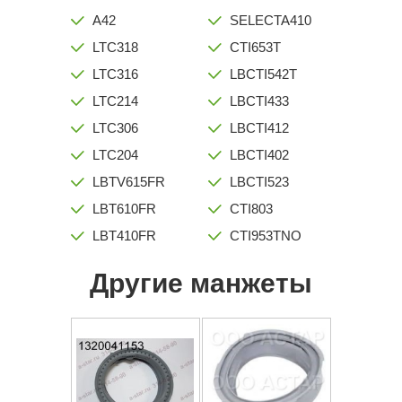
A42
SELECTA410
LTC318
CTI653T
LTC316
LBCTI542T
LTC214
LBCTI433
LTC306
LBCTI412
LTC204
LBCTI402
LBTV615FR
LBCTI523
LBT610FR
CTI803
LBT410FR
CTI953TNO
Другие манжеты