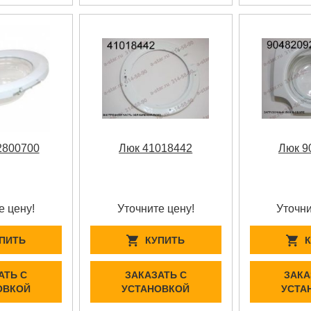
2800700
Люк 41018442
Люк 9
е цену!
Уточните цену!
Уточни
ПИТЬ
КУПИТЬ
АТЬ С
ЗАКАЗАТЬ С
ЗАКА
ОВКОЙ
УСТАНОВКОЙ
УСТА