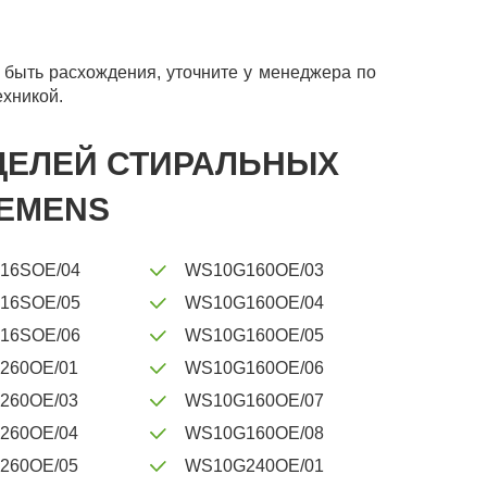
быть расхождения, уточните у менеджера по
ехникой.
ОДЕЛЕЙ СТИРАЛЬНЫХ
IEMENS
16SOE/04
WS10G160OE/03
16SOE/05
WS10G160OE/04
16SOE/06
WS10G160OE/05
260OE/01
WS10G160OE/06
260OE/03
WS10G160OE/07
260OE/04
WS10G160OE/08
260OE/05
WS10G240OE/01