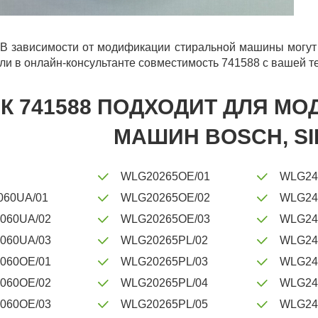
В зависимости от модификации стиральной машины могут 
ли в онлайн-консультанте совместимость 741588 с вашей т
К 741588 ПОДХОДИТ ДЛЯ М
МАШИН BOSCH, S
WLG20265OE/01
WLG24
060UA/01
WLG20265OE/02
WLG24
060UA/02
WLG20265OE/03
WLG24
060UA/03
WLG20265PL/02
WLG24
060OE/01
WLG20265PL/03
WLG24
060OE/02
WLG20265PL/04
WLG24
060OE/03
WLG20265PL/05
WLG24