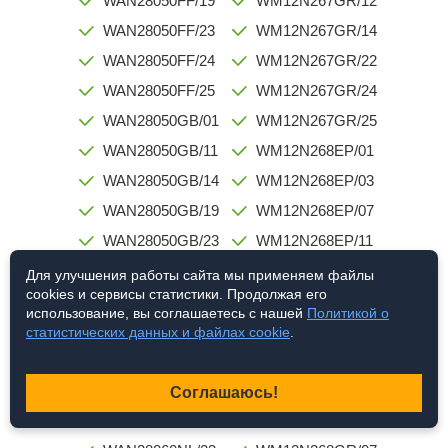
WAN28050FF/19
WM12N267GR/12
WAN28050FF/23
WM12N267GR/14
WAN28050FF/24
WM12N267GR/22
WAN28050FF/25
WM12N267GR/24
WAN28050GB/01
WM12N267GR/25
WAN28050GB/11
WM12N268EP/01
WAN28050GB/14
WM12N268EP/03
WAN28050GB/19
WM12N268EP/07
WAN28050GB/23
WM12N268EP/11
WAN28050GB/25
WM12N268EP/12
Для улучшения работы сайта мы применяем файлы
cookies и сервисы статистики. Продолжая его
WAN28060/03
WM12N268EP/14
использование, вы соглашаетесь с нашей
Политикой о
WAN28060/14
WM12N268EP/22
статистических данных и файлах cookie
.
WAN28060FF/03
WM12N268EP/24
WAN28060NL/03
WM12N268EP/25
Соглашаюсь!
WAN28060NL/14
WM12N268GR/03