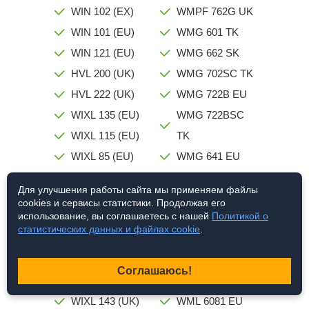
WIN 102 (EX)
WMPF 762G UK
WIN 101 (EU)
WMG 601 TK
WIN 121 (EU)
WMG 662 SK
HVL 200 (UK)
WMG 702SC TK
HVL 222 (UK)
WMG 722B EU
WIXL 135 (EU)
WMG 722BSC
WIXL 115 (EU)
TK
WIXL 85 (EU)
WMG 641 EU
WIXL 105 (EU)
WMG 621SC TK
Для улучшения работы сайта мы применяем файлы
HVL 211 (UK)
WML 6081 TK
cookies и сервисы статистики. Продолжая его
использование, вы соглашаетесь с нашей
Политикой о
WIL 12 (FR) /1
WMPF 742G UK
статистических данных и файлах cookie
.
WIXL 145 (EU)
WMPF 742P UK
(TEV)
WMG 722S EU
Соглашаюсь!
WIXL 123 (UK)
WML 622 IT
WIXL 143 (UK)
WML 6081 EU