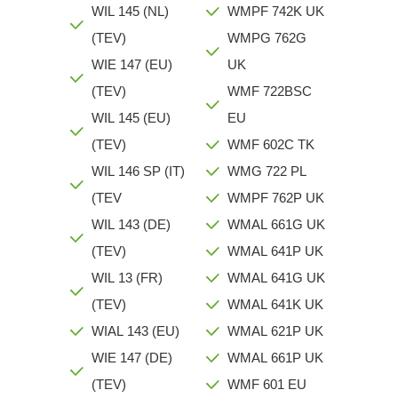
WIL 145 (NL)
WMPF 742K UK
(TEV)
WMPG 762G
WIE 147 (EU)
UK
(TEV)
WMF 722BSC
WIL 145 (EU)
EU
(TEV)
WMF 602C TK
WIL 146 SP (IT)
WMG 722 PL
(TEV
WMPF 762P UK
WIL 143 (DE)
WMAL 661G UK
(TEV)
WMAL 641P UK
WIL 13 (FR)
WMAL 641G UK
(TEV)
WMAL 641K UK
WIAL 143 (EU)
WMAL 621P UK
WIE 147 (DE)
WMAL 661P UK
(TEV)
WMF 601 EU