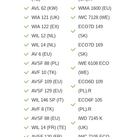
AVL 62 (KW)
WMA 1600 (EU)
WIA 121 (UK)
IWC 7128 (WE)
WIA 122 (EX)
ECO7D 149
WIL 12 (NL)
(SK)
WIL 14 (NL)
ECO7D 169
AV 6 (EU)
(SK)
AVSF 88 (PL)
IWE 6108 ECO
AVF 10 (TK)
(WE)
AVSF 109 (EU)
ECO6D 109
AVSF 129 (EU)
(PL).R
WIL 146 SP (IT)
ECO6F 105
AVF 8 (TK)
(PL).R
AVSF 88 (EU)
IWD 7145 K
WIL 14 (FR) (TE)
(UK)
AVSF 120 (FR)
IWC 7105 ECO