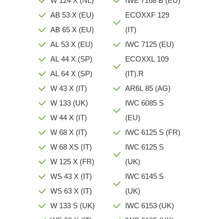
W 124 X (NL)
IWE 7168 B (EU)
AB 53 X (EU)
ECOXXF 129
AB 65 X (EU)
(IT)
AL 53 X (EU)
IWC 7125 (EU)
AL 44 X (SP)
ECOXXL 109
AL 64 X (SP)
(IT).R
W 43 X (IT)
AR6L 85 (AG)
W 133 (UK)
IWC 6085 S
W 44 X (IT)
(EU)
W 68 X (IT)
IWC 6125 S (FR)
W 68 XS (IT)
IWC 6125 S
W 125 X (FR)
(UK)
WS 43 X (IT)
IWC 6145 S
WS 63 X (IT)
(UK)
W 133 S (UK)
IWC 6153 (UK)