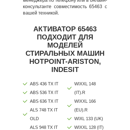
менеджера по телефону или в онлайн-
консультанте совместимость 65463 с
вашей техникой.
АКТИВАТОР 65463
ПОДХОДИТ ДЛЯ
МОДЕЛЕЙ
СТИРАЛЬНЫХ МАШИН
HOTPOINT-ARISTON,
INDESIT
ABS 436 TX IT
WIXXL 148
ABS 536 TX IT
(IT).R
ABS 636 TX IT
WIXXL 166
ALS 748 TX IT
(EU).R
OLD
WIXL 133 (UK)
ALS 948 TX IT
WIXXL 128 (IT)