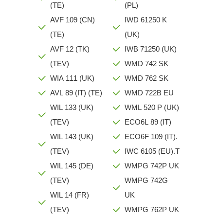
(TE)
(PL)
AVF 109 (CN)
IWD 61250 K
(TE)
(UK)
AVF 12 (TK)
IWB 71250 (UK)
(TEV)
WMD 742 SK
WIA 111 (UK)
WMD 762 SK
AVL 89 (IT) (TE)
WMD 722B EU
WIL 133 (UK)
WML 520 P (UK)
(TEV)
ECO6L 89 (IT)
WIL 143 (UK)
ECO6F 109 (IT).
(TEV)
IWC 6105 (EU).T
WIL 145 (DE)
WMPG 742P UK
(TEV)
WMPG 742G
WIL 14 (FR)
UK
(TEV)
WMPG 762P UK