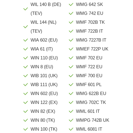
WIL 140 B (DE)
WMG 642 SK
(TEV)
WMG 742 EU
WIL 144 (NL)
WMF 702B TK
(TEV)
WMF 722B IT
WIA 602 (EU)
WMG 7227B IT
WIA 61 (IT)
WMEF 722P UK
WIN 110 (EU)
WMF 702 EU
WIN 8 (EU)
WMF 722 EU
WIB 101 (UK)
WMF 700 EU
WIB 111 (UK)
WMF 601 PL
WIN 602 (EU)
WMG 622B EU
WIN 122 (EX)
WMG 702C TK
WIN 82 (EX)
WML 601 IT
WIN 80 (TK)
WMPG 742B UK
WIN 100 (TK)
WML 6081 IT