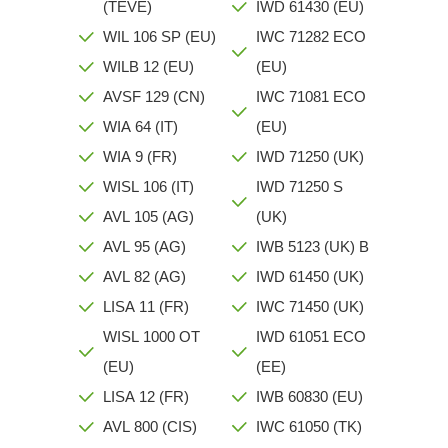
(TEVE)
IWD 61430 (EU)
WIL 106 SP (EU)
IWC 71282 ECO
WILB 12 (EU)
(EU)
AVSF 129 (CN)
IWC 71081 ECO
WIA 64 (IT)
(EU)
WIA 9 (FR)
IWD 71250 (UK)
WISL 106 (IT)
IWD 71250 S
AVL 105 (AG)
(UK)
AVL 95 (AG)
IWB 5123 (UK) B
AVL 82 (AG)
IWD 61450 (UK)
LISA 11 (FR)
IWC 71450 (UK)
WISL 1000 OT
IWD 61051 ECO
(EU)
(EE)
LISA 12 (FR)
IWB 60830 (EU)
AVL 800 (CIS)
IWC 61050 (TK)