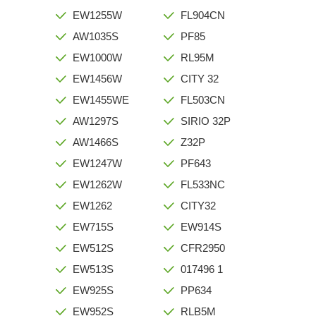
EW1255W
FL904CN
AW1035S
PF85
EW1000W
RL95M
EW1456W
CITY 32
EW1455WE
FL503CN
AW1297S
SIRIO 32P
AW1466S
Z32P
EW1247W
PF643
EW1262W
FL533NC
EW1262
CITY32
EW715S
EW914S
EW512S
CFR2950
EW513S
017496 1
EW925S
PP634
EW952S
RLB5M