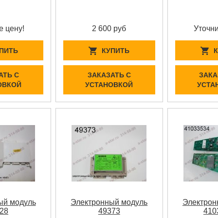
е цену!
2 600 руб
Уточни
ПИТЬ
КУПИТЬ
АТЬ С
ЗАКАЗАТЬ С
ЗАКА
ОВКОЙ
УСТАНОВКОЙ
УСТА
ый модуль
Электронный модуль
Электрон
28
49373
410