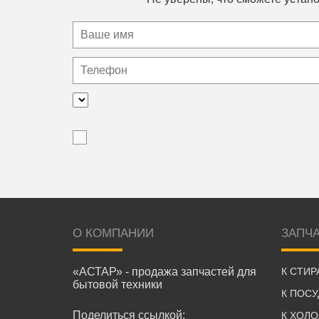
О КОМПАНИИ
ЗАПЧ
«АСТАР» - продажа запчастей для
К СТИ
бытовой техники
К ПОС
Поделиться ссылкой:
К ХОЛ