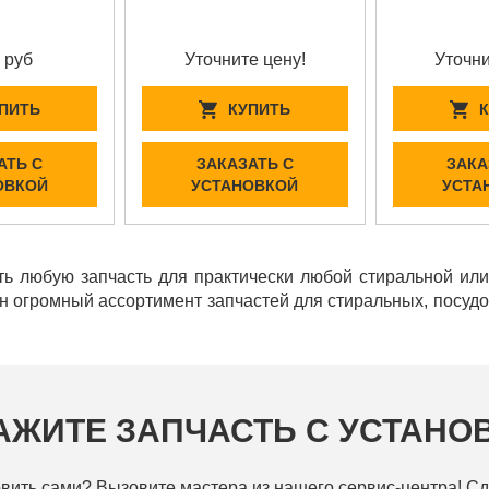
 руб
Уточните цену!
Уточни
ПИТЬ
КУПИТЬ
АТЬ С
ЗАКАЗАТЬ С
ЗАКА
ОВКОЙ
УСТАНОВКОЙ
УСТА
ь любую запчасть для практически любой стиральной ил
ен огромный ассортимент запчастей для стиральных, посу
АЖИТЕ ЗАПЧАСТЬ С УСТАНО
вить сами? Вызовите мастера из нашего сервис-центра! Сд