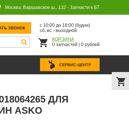
Москва, Варшавское ш., 132 -
Запчасти к БТ
с 10:00 до 18:00 (будни)
АТЬ ЗВОНОК
сб, вс - выходной
КОРЗИНА
0
запчастей
|
0
рублей
СЕРВИС-ЦЕНТР
18064265 ДЛЯ
ИН ASKO