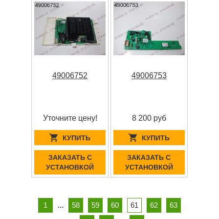
49006752
49006753
Уточните цену!
8 200 руб
КУПИТЬ
КУПИТЬ
ЗАКАЗАТЬ С
ЗАКАЗАТЬ С
УСТАНОВКОЙ
УСТАНОВКОЙ
1
...
58
59
60
61
62
63