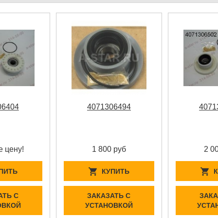
06404
4071306494
4071
е цену!
1 800 руб
2 0
ПИТЬ
КУПИТЬ
АТЬ С
ЗАКАЗАТЬ С
ЗАКА
ОВКОЙ
УСТАНОВКОЙ
УСТА