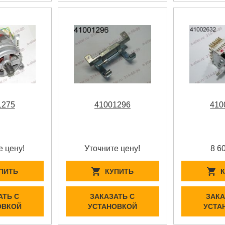
1275
41001296
410
е цену!
Уточните цену!
8 6
ПИТЬ
КУПИТЬ
АТЬ С
ЗАКАЗАТЬ С
ЗАКА
ОВКОЙ
УСТАНОВКОЙ
УСТА