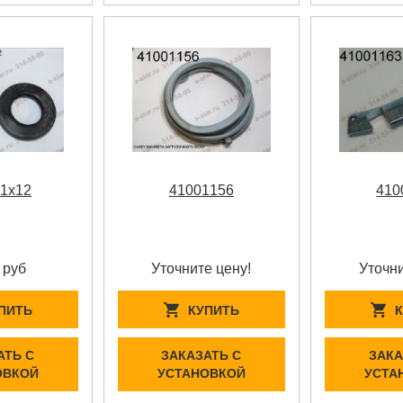
.1x12
41001156
410
 руб
Уточните цену!
Уточни
ПИТЬ
КУПИТЬ
АТЬ С
ЗАКАЗАТЬ С
ЗАКА
ОВКОЙ
УСТАНОВКОЙ
УСТА