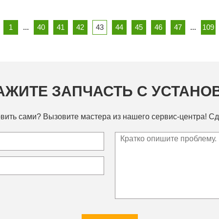
1
...
40
41
42
43
44
45
46
47
...
109
АЖИТЕ ЗАПЧАСТЬ С УСТАНО
вить сами? Вызовите мастера из нашего сервис-центра! Сд