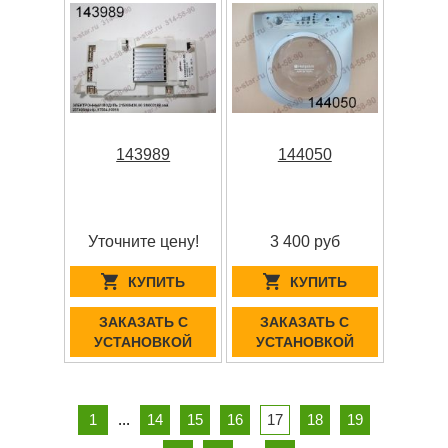
143989
144050
Уточните цену!
3 400 руб
КУПИТЬ
КУПИТЬ
ЗАКАЗАТЬ С
ЗАКАЗАТЬ С
УСТАНОВКОЙ
УСТАНОВКОЙ
1
...
14
15
16
17
18
19