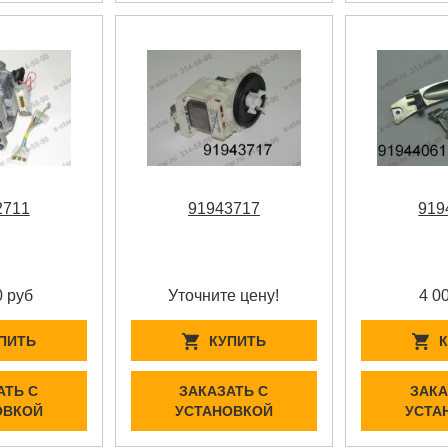
2711
91943717
919
0 руб
Уточните цену!
4 0
ПИТЬ
КУПИТЬ
АТЬ С
ЗАКАЗАТЬ С
ЗАКА
ОВКОЙ
УСТАНОВКОЙ
УСТА