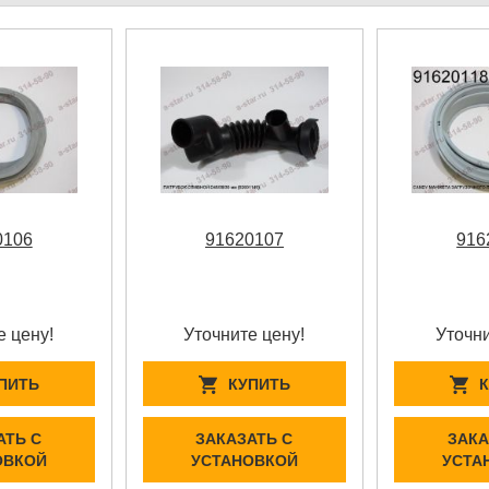
0106
91620107
916
е цену!
Уточните цену!
Уточни
ПИТЬ
КУПИТЬ
АТЬ С
ЗАКАЗАТЬ С
ЗАКА
ОВКОЙ
УСТАНОВКОЙ
УСТА