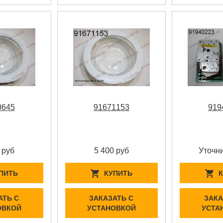
0645
91671153
919
 руб
5 400 руб
Уточни
ПИТЬ
КУПИТЬ
АТЬ С
ЗАКАЗАТЬ С
ЗАКА
ОВКОЙ
УСТАНОВКОЙ
УСТА