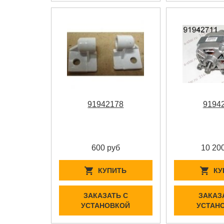
91942178
9194
600 руб
10 20
КУПИТЬ
КУ
ЗАКАЗАТЬ С
ЗАКАЗ
УСТАНОВКОЙ
УСТАН