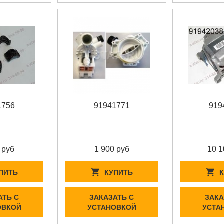
1756
91941771
919
 руб
1 900 руб
10 1
ПИТЬ
КУПИТЬ
АТЬ С
ЗАКАЗАТЬ С
ЗАКА
ОВКОЙ
УСТАНОВКОЙ
УСТА