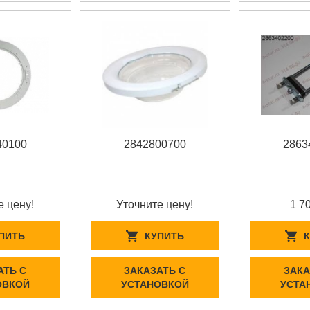
40100
2842800700
2863
е цену!
Уточните цену!
1 7
ПИТЬ
КУПИТЬ
АТЬ С
ЗАКАЗАТЬ С
ЗАКА
ОВКОЙ
УСТАНОВКОЙ
УСТА