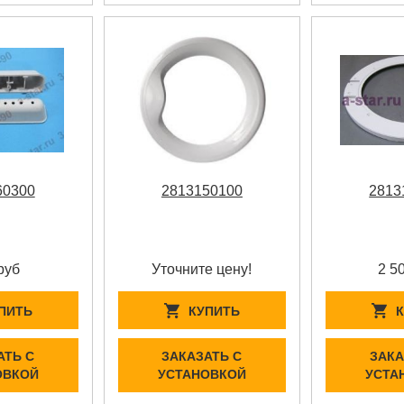
60300
2813150100
2813
руб
Уточните цену!
2 5
ПИТЬ
КУПИТЬ
АТЬ С
ЗАКАЗАТЬ С
ЗАКА
ОВКОЙ
УСТАНОВКОЙ
УСТА