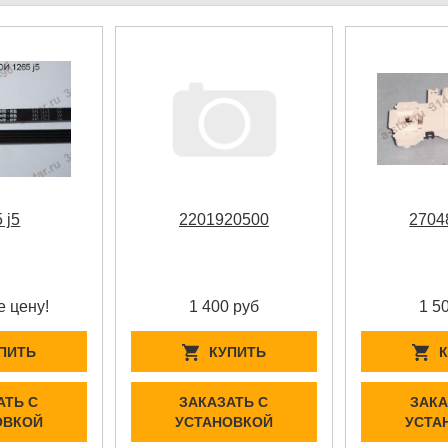
 j5
2201920500
2704
е цену!
1 400 руб
1 5
ПИТЬ
КУПИТЬ
АТЬ С
ЗАКАЗАТЬ С
ЗАКА
ОВКОЙ
УСТАНОВКОЙ
УСТА