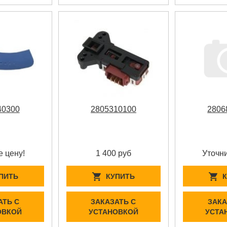
40300
2805310100
2806
е цену!
1 400 руб
Уточни
ПИТЬ
КУПИТЬ
АТЬ С
ЗАКАЗАТЬ С
ЗАКА
ОВКОЙ
УСТАНОВКОЙ
УСТА