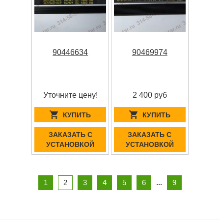
90446634
90469974
Уточните цену!
2 400 руб
КУПИТЬ
КУПИТЬ
ЗАКАЗАТЬ С
ЗАКАЗАТЬ С
УСТАНОВКОЙ
УСТАНОВКОЙ
1
2
3
4
5
6
...
9