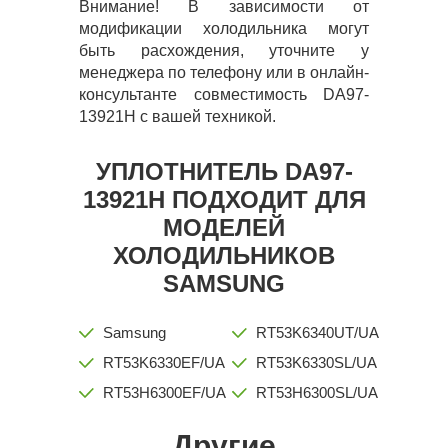
Внимание! В зависимости от
модификации холодильника могут
быть расхождения, уточните у
менеджера по телефону или в онлайн-
консультанте совместимость DA97-
13921H с вашей техникой.
УПЛОТНИТЕЛЬ DA97-
13921H ПОДХОДИТ ДЛЯ
МОДЕЛЕЙ
ХОЛОДИЛЬНИКОВ
SAMSUNG
Samsung
RT53K6340UT/UA
RT53K6330EF/UA
RT53K6330SL/UA
RT53H6300EF/UA
RT53H6300SL/UA
Другие