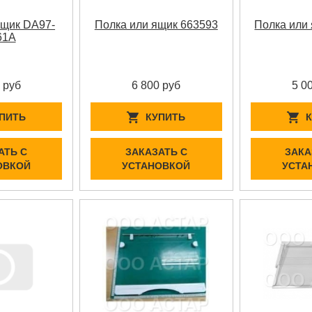
ящик DA97-
Полка или ящик 663593
Полка или
61A
 руб
6 800 руб
5 0
ПИТЬ
КУПИТЬ
АТЬ С
ЗАКАЗАТЬ С
ЗАКА
ОВКОЙ
УСТАНОВКОЙ
УСТА