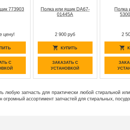
щик 773903
Полка или ящик DA67-
Полка 
01445A
530
е цену!
2 900 руб
2 5
ПИТЬ
КУПИТЬ
АТЬ С
ЗАКАЗАТЬ С
ЗАКА
ОВКОЙ
УСТАНОВКОЙ
УСТА
ь любую запчасть для практически любой стиральной ил
ен огромный ассортимент запчастей для стиральных, посу